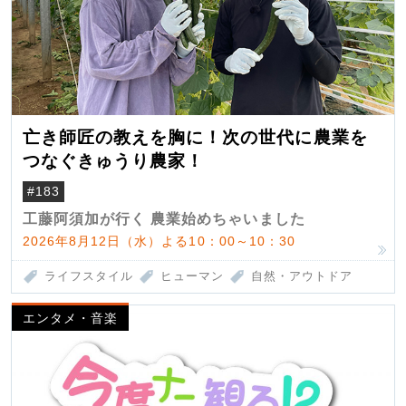
亡き師匠の教えを胸に！次の世代に農業を
つなぐきゅうり農家！
#183
工藤阿須加が行く 農業始めちゃいました
2026年8月12日（水）よる10：00～10：30
ライフスタイル
ヒューマン
自然・アウトドア
エンタメ・音楽