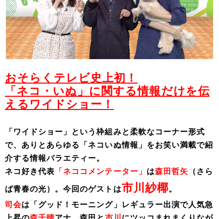
おそらくテレビ史上初！
「ネコ・いぬ」に関する情報だけを伝
えるワイドショー！
「ワイドショー」という枠組みと柔軟なコーナー形式
で、ありとあらゆる「ネコいぬ情報」をお笑い満載で紹
介する情報バラエティー。
ネコ好き代表
「ネココメンテーター」
は
森田哲矢
（さら
市川紗椰
ば青春の光）。
今回のゲストは
。
司会
は「グッド！モーニング」レギュラー出演で人気急
上昇の
森千晴
アナ。森田と
市川
にツッコまれまくりなが