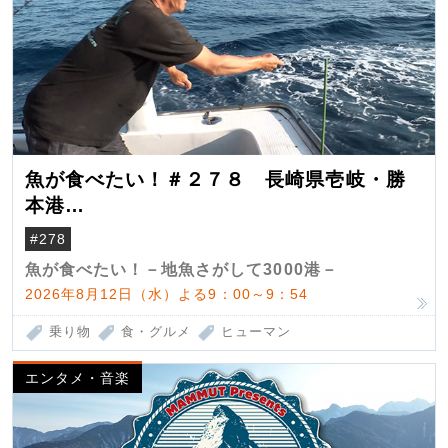
魚が食べたい！＃２７８ 長崎県壱岐・勝
本港
（クロマグロ）
#278
魚が食べたい！－地魚さがして3000港－
2026年8月12日（水）よる9：00～9：54
乗り物
食・グルメ
ヒューマン
エンタメ・音楽