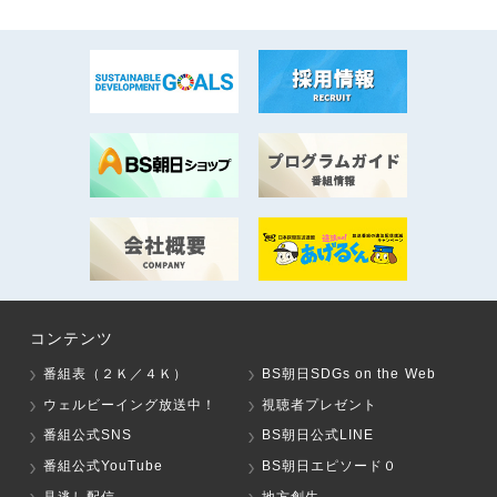
コンテンツ
番組表（２Ｋ／４Ｋ）
BS朝日SDGs on the Web
ウェルビーイング放送中！
視聴者プレゼント
番組公式SNS
BS朝日公式LINE
番組公式YouTube
BS朝日エピソード０