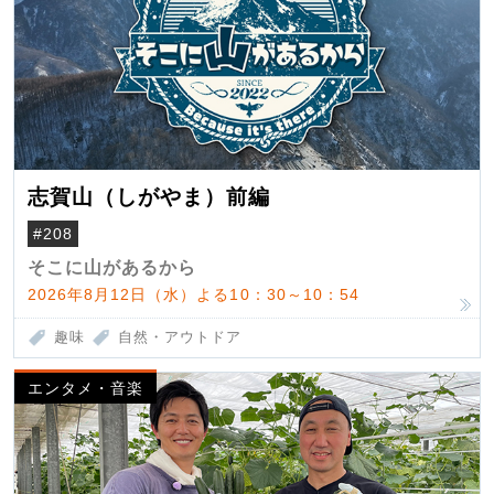
志賀山（しがやま）前編
#208
そこに山があるから
2026年8月12日（水）よる10：30～10：54
趣味
自然・アウトドア
エンタメ・音楽