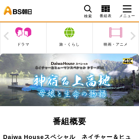
BS朝日
番組表
メニュー
検索
Prev
N
旅・くらし
映画・アニメ
エンタメ・音楽
番組概要
Daiwa Houseスペシャル ネイチャー＆ヒュ