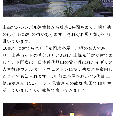
上高地のシンボル河童橋から徒歩1時間あまり、明神池
のほとりに2軒の宿があります。それぞれ母と娘が守り
継いでいます。
1880年に建てられた「嘉門次小屋」。猟の名人であ
り、山岳ガイドの草分けといわれた上條嘉門次が建てま
した。嘉門次は、日本近代登山の父と呼ばれたイギリス
人宣教師ウォルター・ウェストンに槍ケ岳などを案内し
たことでも知られます。3年前に小屋を継いだ5代目 上
條瑞穂さん（51）。夫・元貴さんの故郷 秋田で18年生
活していましたが、家族で戻ってきました。