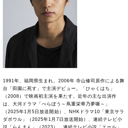
1991年、福岡県生まれ。2006年 寺山修司原作による舞
台「田園に死す」で主演デビュー。「ひゃくはち」
（2008）で映画初主演を果たす。近年の主な出演作
は、大河ドラマ「べらぼう～蔦重栄華乃夢噺～」
（2025年1月5日放送開始）、NHKドラマ10「東京サラ
ダボウル」（2025年1月7日放送開始）、連続テレビ小
説「らんまん」（2023）、連続テレビ小説「エール」