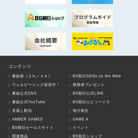
コンテンツ
番組表（２Ｋ／４Ｋ）
BS朝日SDGs on the Web
ウェルビーイング放送中！
視聴者プレゼント
番組公式SNS
BS朝日公式LINE
番組公式YouTube
BS朝日エピソード０
見逃し配信
地方創生
AMBER GAMES
GAME A
BS朝日セールスサイト
イベント
関連商品
BS朝日ショップ