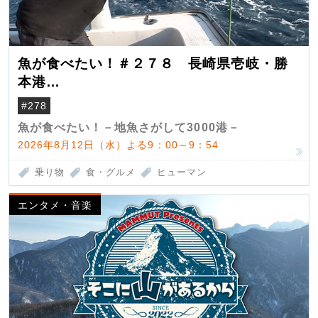
魚が食べたい！＃２７８ 長崎県壱岐・勝
本港
（クロマグロ）
#278
魚が食べたい！－地魚さがして3000港－
2026年8月12日（水）よる9：00～9：54
乗り物
食・グルメ
ヒューマン
エンタメ・音楽