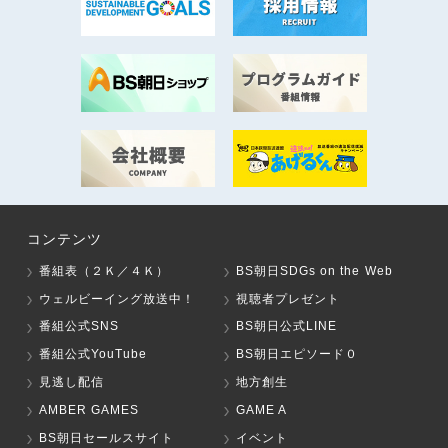
コンテンツ
番組表（２Ｋ／４Ｋ）
BS朝日SDGs on the Web
ウェルビーイング放送中！
視聴者プレゼント
番組公式SNS
BS朝日公式LINE
番組公式YouTube
BS朝日エピソード０
見逃し配信
地方創生
AMBER GAMES
GAME A
BS朝日セールスサイト
イベント