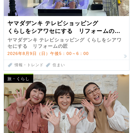
ヤマダデンキ テレビショッピング
くらしをシアワセにする リフォームの
匠 第7弾
ヤマダデンキ テレビショッピング くらしをシアワ
セにする リフォームの匠
2026年8月9日（日）午後5：00～6：00
情報・トレンド
住まい
旅・くらし