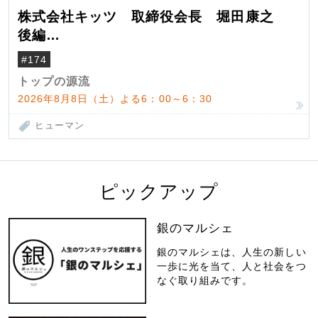
株式会社キッツ 取締役会長 堀田康之
後編
米国駐在でも浮かんだ八ヶ岳 山小屋を営
#174
んだ父母
トップの源流
2026年8月8日（土）よる6：00～6：30
ヒューマン
ピックアップ
銀のマルシェ
銀のマルシェは、人生の新しい
一歩に光を当て、人と社会をつ
なぐ取り組みです。