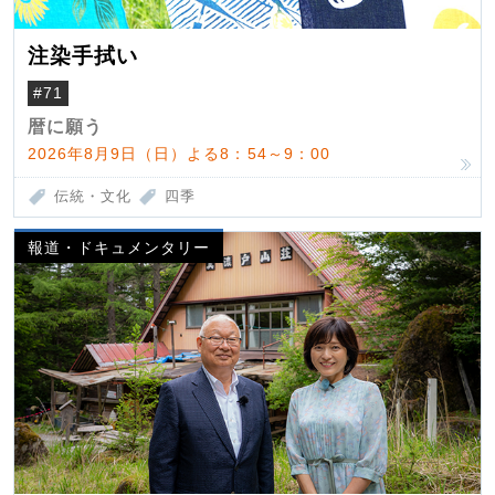
注染手拭い
#71
暦に願う
2026年8月9日（日）よる8：54～9：00
伝統・文化
四季
報道・ドキュメンタリー