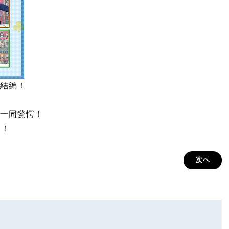
結編！
一同驚愕！
？！
次へ