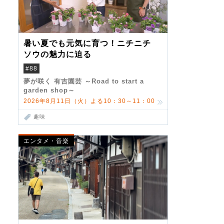
暑い夏でも元気に育つ！ニチニチ
ソウの魅力に迫る
#88
夢が咲く 有吉園芸 ～Road to start a
garden shop～
2026年8月11日（火）よる10：30～11：00
趣味
エンタメ・音楽