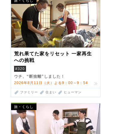
旅・くらし
荒れ果てた家をリセット 一家再生
への挑戦
#320
ウチ、“断捨離”しました！
2026年8月11日（火）よる9：00～9：54
ファミリー
住まい
ヒューマン
旅・くらし