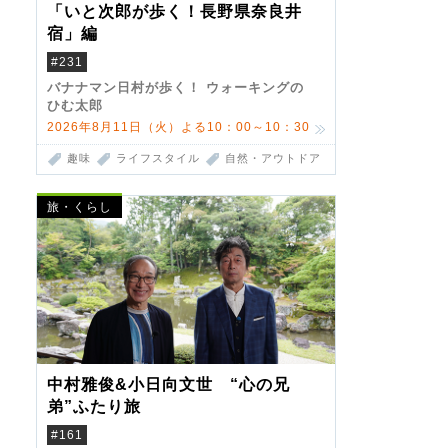
「いと次郎が歩く！長野県奈良井
宿」編
#231
バナナマン日村が歩く！ ウォーキングの
ひむ太郎
2026年8月11日（火）よる10：00～10：30
趣味
ライフスタイル
自然・アウトドア
旅・くらし
中村雅俊&小日向文世 “心の兄
弟”ふたり旅
#161