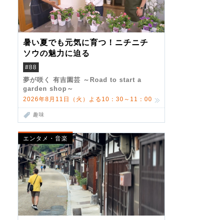
暑い夏でも元気に育つ！ニチニチ
ソウの魅力に迫る
#88
夢が咲く 有吉園芸 ～Road to start a
garden shop～
2026年8月11日（火）よる10：30～11：00
趣味
エンタメ・音楽