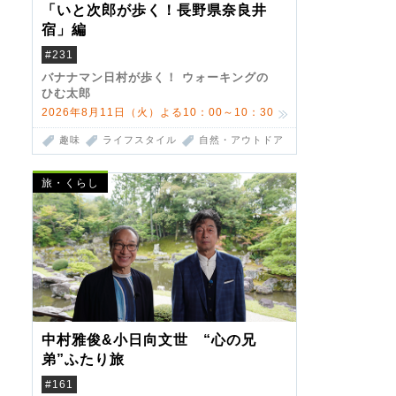
「いと次郎が歩く！長野県奈良井
宿」編
#231
バナナマン日村が歩く！ ウォーキングの
ひむ太郎
2026年8月11日（火）よる10：00～10：30
趣味
ライフスタイル
自然・アウトドア
旅・くらし
中村雅俊&小日向文世 “心の兄
弟”ふたり旅
#161