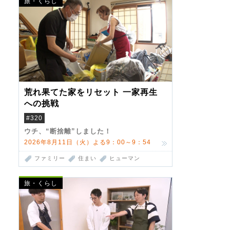
旅・くらし
荒れ果てた家をリセット 一家再生
への挑戦
#320
ウチ、“断捨離”しました！
2026年8月11日（火）よる9：00～9：54
ファミリー
住まい
ヒューマン
旅・くらし