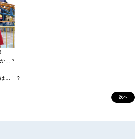
！
か…？
は…！？
次へ