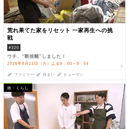
荒れ果てた家をリセット 一家再生への挑
戦
#320
ウチ、“断捨離”しました！
2026年8月11日（火）よる9：00～9：54
ファミリー
住まい
ヒューマン
旅・くらし