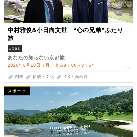
中村雅俊&小日向文世 “心の兄弟”ふたり
旅
#161
あなたの知らない京都旅
2026年8月10日（月）よる9：00～9：54
四季
伝統・文化
４K・高画質
スポーツ