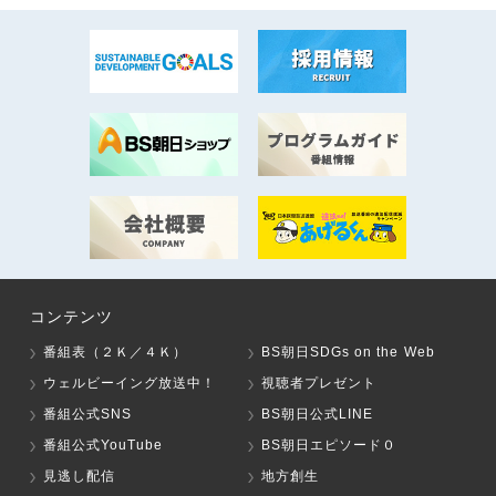
コンテンツ
番組表（２Ｋ／４Ｋ）
BS朝日SDGs on the Web
ウェルビーイング放送中！
視聴者プレゼント
番組公式SNS
BS朝日公式LINE
番組公式YouTube
BS朝日エピソード０
見逃し配信
地方創生