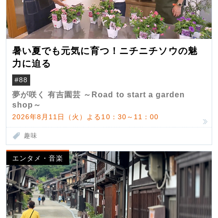
暑い夏でも元気に育つ！ニチニチソウの魅
力に迫る
#88
夢が咲く 有吉園芸 ～Road to start a garden
shop～
2026年8月11日（火）よる10：30～11：00
趣味
エンタメ・音楽