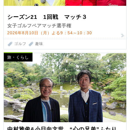
シーズン21 1回戦 マッチ３
女子ゴルフペアマッチ選手権
2026年8月10日（月）よる9：54～10：30
ゴルフ
趣味
旅・くらし
中村雅俊&小日向文世 “心の兄弟”ふたり