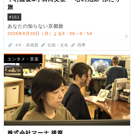
旅
#161
あなたの知らない京都旅
2026年8月10日（月）よる9：00～9：54
４K・高画質
伝統・文化
四季
エンタメ・音楽
株式会社マーナ 後篇