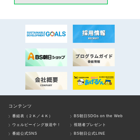
コンテンツ
番組表（２Ｋ／４Ｋ）
BS朝日SDGs on the Web
ウェルビーイング放送中！
視聴者プレゼント
番組公式SNS
BS朝日公式LINE