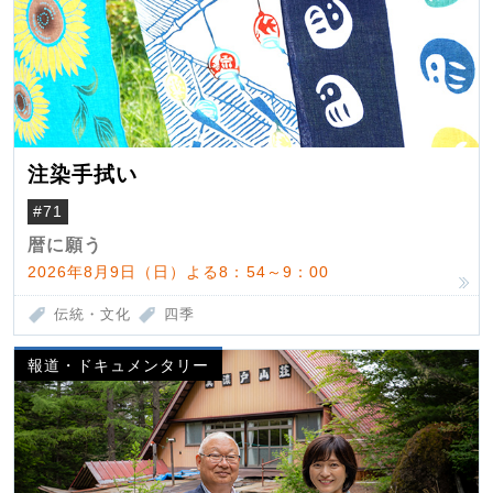
注染手拭い
#71
暦に願う
2026年8月9日（日）よる8：54～9：00
伝統・文化
四季
報道・ドキュメンタリー