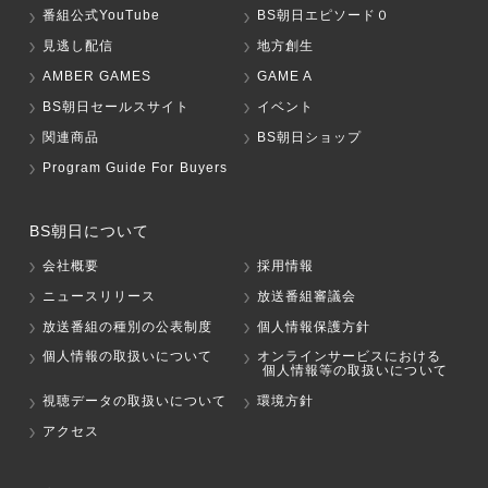
番組公式YouTube
BS朝日エピソード０
見逃し配信
地方創生
AMBER GAMES
GAME A
BS朝日セールスサイト
イベント
関連商品
BS朝日ショップ
Program Guide For Buyers
BS朝日について
会社概要
採用情報
ニュースリリース
放送番組審議会
放送番組の種別の公表制度
個人情報保護方針
個人情報の取扱いについて
オンラインサービスにおける
個人情報等の取扱いについて
視聴データの取扱いについて
環境方針
アクセス