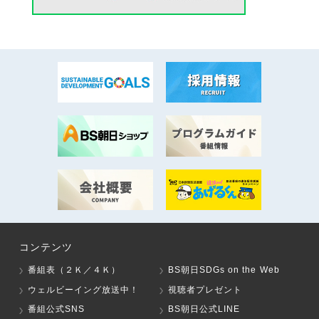
コンテンツ
番組表（２Ｋ／４Ｋ）
BS朝日SDGs on the Web
ウェルビーイング放送中！
視聴者プレゼント
番組公式SNS
BS朝日公式LINE