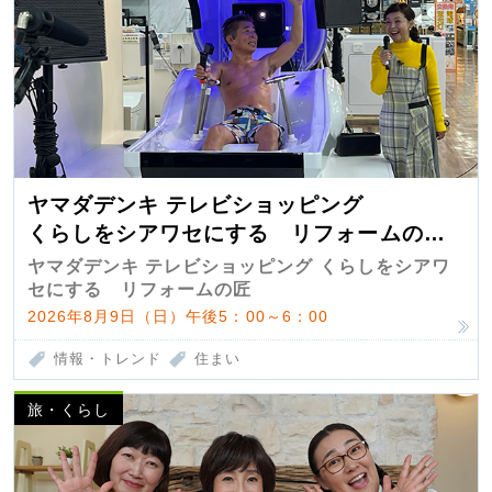
ヤマダデンキ テレビショッピング
くらしをシアワセにする リフォームの
匠 第7弾
ヤマダデンキ テレビショッピング くらしをシアワ
セにする リフォームの匠
2026年8月9日（日）午後5：00～6：00
情報・トレンド
住まい
旅・くらし