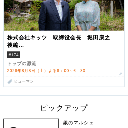
株式会社キッツ 取締役会長 堀田康之
後編
米国駐在でも浮かんだ八ヶ岳 山小屋を営
#174
んだ父母
トップの源流
2026年8月8日（土）よる6：00～6：30
ヒューマン
ピックアップ
銀のマルシェ