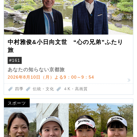
中村雅俊&小日向文世 “心の兄弟”ふたり
旅
#161
あなたの知らない京都旅
2026年8月10日（月）よる9：00～9：54
四季
伝統・文化
４K・高画質
スポーツ