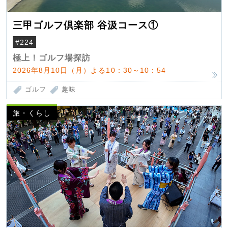
三甲ゴルフ倶楽部 谷汲コース①
#224
極上！ゴルフ場探訪
2026年8月10日（月）よる10：30～10：54
ゴルフ
趣味
旅・くらし