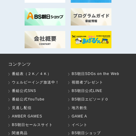
コンテンツ
番組表（２Ｋ／４Ｋ）
BS朝日SDGs on the Web
ウェルビーイング放送中！
視聴者プレゼント
番組公式SNS
BS朝日公式LINE
番組公式YouTube
BS朝日エピソード０
見逃し配信
地方創生
AMBER GAMES
GAME A
BS朝日セールスサイト
イベント
関連商品
BS朝日ショップ