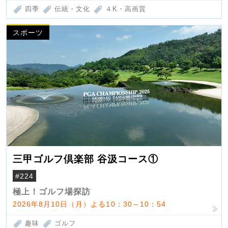
四季
伝統・文化
４K・高画質
スポーツ
三甲ゴルフ倶楽部 谷汲コース①
#224
極上！ゴルフ場探訪
2026年8月10日（月）よる10：30～10：54
趣味
ゴルフ