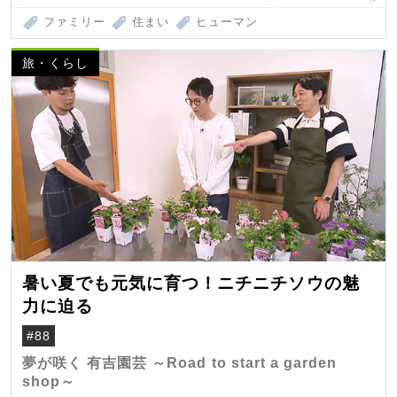
ファミリー
住まい
ヒューマン
旅・くらし
暑い夏でも元気に育つ！ニチニチソウの魅
力に迫る
#88
夢が咲く 有吉園芸 ～Road to start a garden
shop～