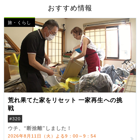
おすすめ情報
旅・くらし
荒れ果てた家をリセット 一家再生への挑
戦
#320
ウチ、“断捨離”しました！
2026年8月11日（火）よる9：00～9：54