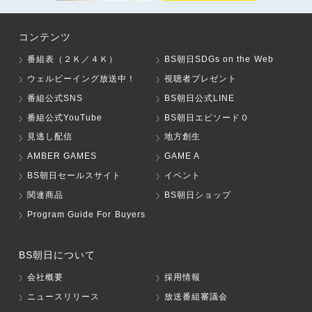
コンテンツ
番組表（２Ｋ／４Ｋ）
BS朝日SDGs on the Web
ウェルビーイング放送中！
視聴者プレゼント
番組公式SNS
BS朝日公式LINE
番組公式YouTube
BS朝日エピソード０
見逃し配信
地方創生
AMBER GAMES
GAME A
BS朝日セールスサイト
イベント
関連商品
BS朝日ショップ
Program Guide For Buyers
BS朝日について
会社概要
採用情報
ニュースリリース
放送番組審議会