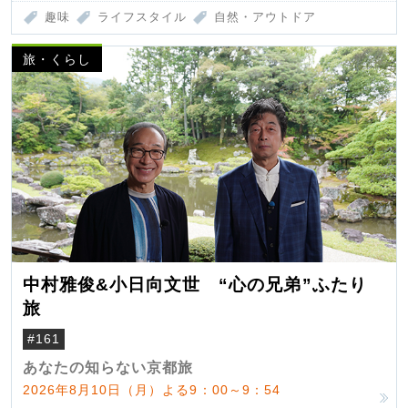
趣味
ライフスタイル
自然・アウトドア
旅・くらし
中村雅俊&小日向文世 “心の兄弟”ふたり
旅
#161
あなたの知らない京都旅
2026年8月10日（月）よる9：00～9：54