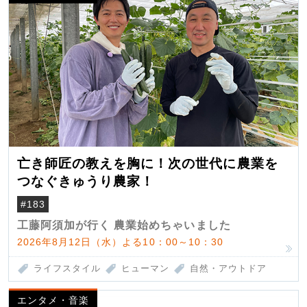
亡き師匠の教えを胸に！次の世代に農業を
つなぐきゅうり農家！
#183
工藤阿須加が行く 農業始めちゃいました
2026年8月12日（水）よる10：00～10：30
ライフスタイル
ヒューマン
自然・アウトドア
エンタメ・音楽