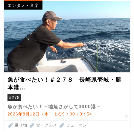
エンタメ・音楽
魚が食べたい！＃２７８ 長崎県壱岐・勝
本港
（クロマグロ）
#278
魚が食べたい！－地魚さがして3000港－
2026年8月12日（水）よる9：00～9：54
乗り物
食・グルメ
ヒューマン