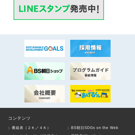
コンテンツ
番組表（２Ｋ／４Ｋ）
BS朝日SDGs on the Web