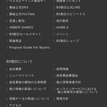
ウェルビーイング放送中！
視聴者プレゼント
番組公式SNS
BS朝日公式LINE
番組公式YouTube
BS朝日エピソード０
見逃し配信
地方創生
AMBER GAMES
GAME A
BS朝日セールスサイト
イベント
関連商品
BS朝日ショップ
Program Guide For Buyers
BS朝日について
会社概要
採用情報
ニュースリリース
放送番組審議会
放送番組の種別の公表制度
個人情報保護方針
個人情報の取扱いについて
オンラインサービスにおける
個人情報等の取扱いについて
視聴データの取扱いについて
環境方針
アクセス