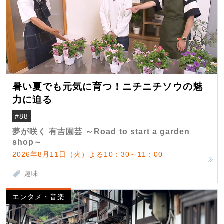
暑い夏でも元気に育つ！ニチニチソウの魅
力に迫る
#88
夢が咲く 有吉園芸 ～Road to start a garden
shop～
2026年8月11日（火）よる10：30～11：00
趣味
エンタメ・音楽