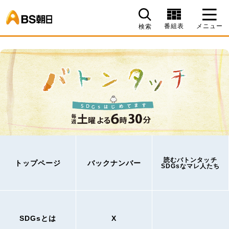
BS朝日
番組表
メニュー
検索
読むバトンタッチ
トップページ
バックナンバー
SDGsなマレ人たち
SDGsとは
X