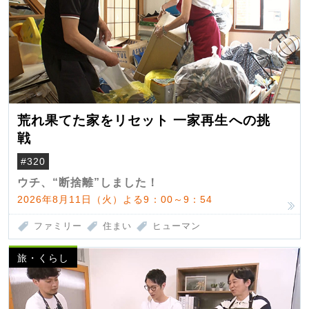
荒れ果てた家をリセット 一家再生への挑
戦
#320
ウチ、“断捨離”しました！
2026年8月11日（火）よる9：00～9：54
ファミリー
住まい
ヒューマン
旅・くらし