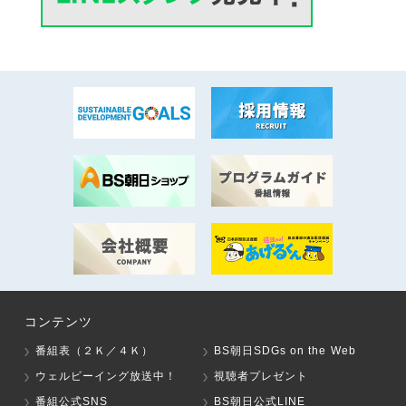
コンテンツ
番組表（２Ｋ／４Ｋ）
BS朝日SDGs on the Web
ウェルビーイング放送中！
視聴者プレゼント
番組公式SNS
BS朝日公式LINE