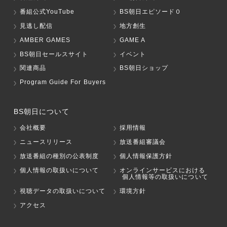
番組公式YouTube
BS朝日エピソード０
見逃し配信
地方創生
AMBER GAMES
GAME A
BS朝日セールスサイト
イベント
関連商品
BS朝日ショップ
Program Guide For Buyers
BS朝日について
会社概要
採用情報
ニュースリリース
放送番組審議会
放送番組の種別の公表制度
個人情報保護方針
個人情報の取扱いについて
オンラインサービスにおける
個人情報等の取扱いについて
視聴データの取扱いについて
環境方針
アクセス