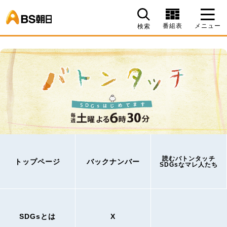
BS朝日
番組表
メニュー
検索
読むバトンタッチ
トップページ
バックナンバー
SDGsなマレ人たち
SDGsとは
X