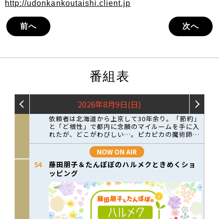
http://udonkankoutaishi.client.jp
前へ
次へ
番組表