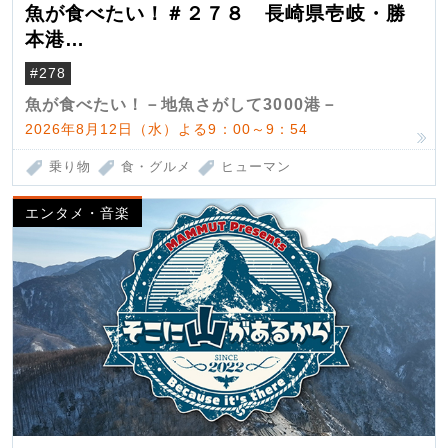
魚が食べたい！＃２７８ 長崎県壱岐・勝
本港
（クロマグロ）
#278
魚が食べたい！－地魚さがして3000港－
2026年8月12日（水）よる9：00～9：54
乗り物
食・グルメ
ヒューマン
エンタメ・音楽