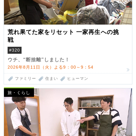
荒れ果てた家をリセット 一家再生への挑
戦
#320
ウチ、“断捨離”しました！
2026年8月11日（火）よる9：00～9：54
ファミリー
住まい
ヒューマン
旅・くらし