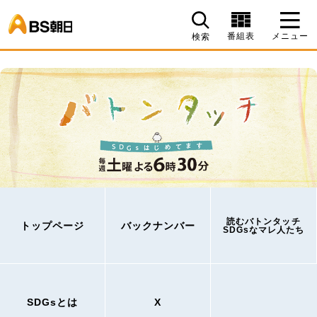
BS朝日
番組表
メニュー
検索
読むバトンタッチ
トップページ
バックナンバー
SDGsなマレ人たち
SDGsとは
X