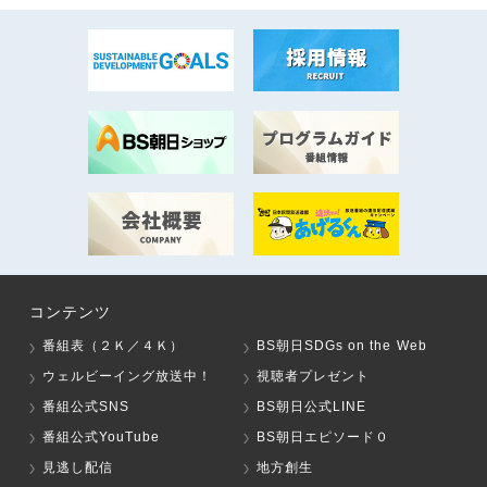
コンテンツ
番組表（２Ｋ／４Ｋ）
BS朝日SDGs on the Web
ウェルビーイング放送中！
視聴者プレゼント
番組公式SNS
BS朝日公式LINE
番組公式YouTube
BS朝日エピソード０
見逃し配信
地方創生