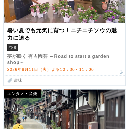
暑い夏でも元気に育つ！ニチニチソウの魅
力に迫る
#88
夢が咲く 有吉園芸 ～Road to start a garden
shop～
2026年8月11日（火）よる10：30～11：00
趣味
エンタメ・音楽