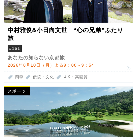
中村雅俊&小日向文世 “心の兄弟”ふたり
旅
#161
あなたの知らない京都旅
2026年8月10日（月）よる9：00～9：54
四季
伝統・文化
４K・高画質
スポーツ