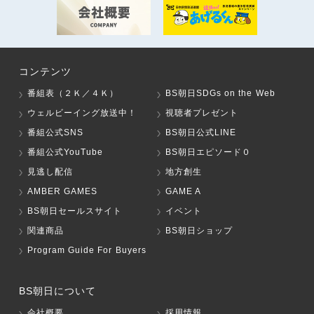
コンテンツ
番組表（２Ｋ／４Ｋ）
BS朝日SDGs on the Web
ウェルビーイング放送中！
視聴者プレゼント
番組公式SNS
BS朝日公式LINE
番組公式YouTube
BS朝日エピソード０
見逃し配信
地方創生
AMBER GAMES
GAME A
BS朝日セールスサイト
イベント
関連商品
BS朝日ショップ
Program Guide For Buyers
BS朝日について
会社概要
採用情報