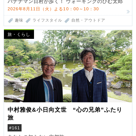
バナナマン日村が歩く！ ウォーキングのひむ太郎
2026年8月11日（火）よる10：00～10：30
趣味
ライフスタイル
自然・アウトドア
旅・くらし
中村雅俊&小日向文世 “心の兄弟”ふたり
旅
#161