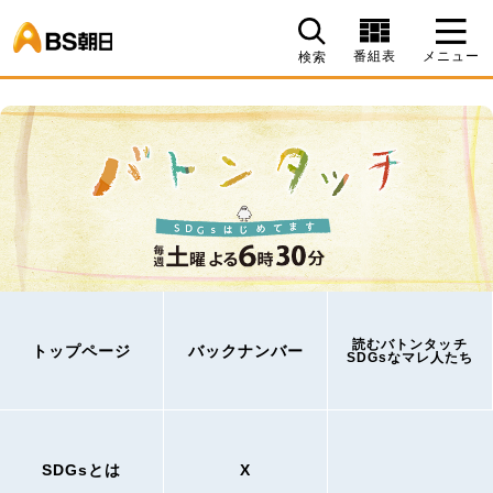
BS朝日
番組表
メニュー
検索
読むバトンタッチ
トップページ
バックナンバー
SDGsなマレ人たち
SDGsとは
X