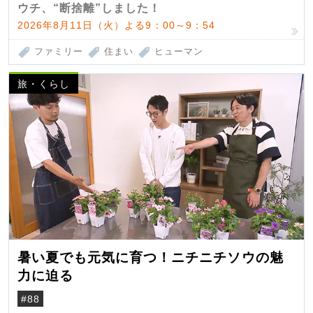
ウチ、“断捨離”しました！
2026年8月11日（火）よる9：00～9：54
ファミリー
住まい
ヒューマン
旅・くらし
暑い夏でも元気に育つ！ニチニチソウの魅
力に迫る
#88