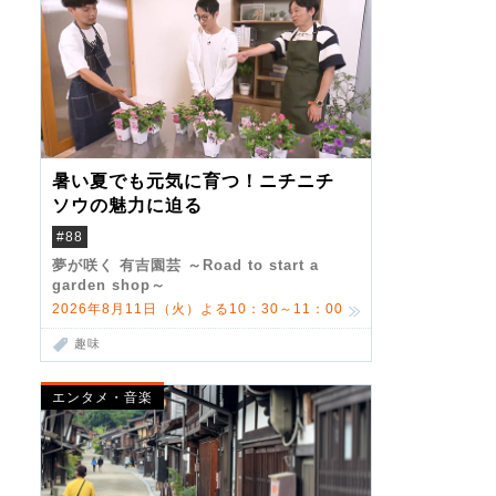
暑い夏でも元気に育つ！ニチニチ
ソウの魅力に迫る
#88
夢が咲く 有吉園芸 ～Road to start a
garden shop～
2026年8月11日（火）よる10：30～11：00
趣味
エンタメ・音楽