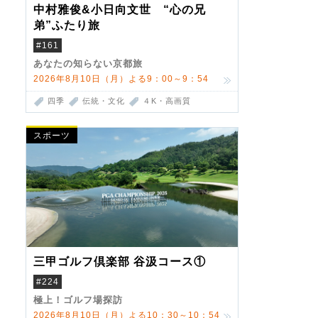
中村雅俊&小日向文世 “心の兄
弟”ふたり旅
#161
あなたの知らない京都旅
2026年8月10日（月）よる9：00～9：54
四季
伝統・文化
４K・高画質
スポーツ
三甲ゴルフ倶楽部 谷汲コース①
#224
極上！ゴルフ場探訪
2026年8月10日（月）よる10：30～10：54