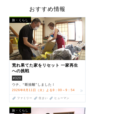
おすすめ情報
旅・くらし
荒れ果てた家をリセット 一家再生
への挑戦
#320
ウチ、“断捨離”しました！
2026年8月11日（火）よる9：00～9：54
ファミリー
住まい
ヒューマン
旅・くらし