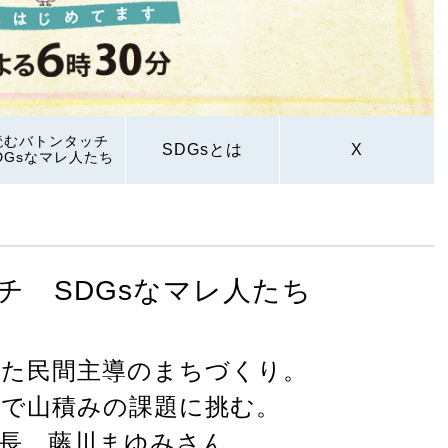
読むバトンタッチ
SDGsとは
X
DGsなマレ人たち
チ SDGsなマレ人たち
めた民間主導のまちづくり。
まで山積みの課題に挑む。
長 藤川まゆみさん