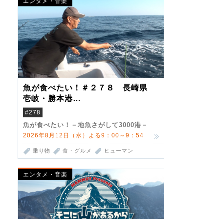
エンタメ・音楽
魚が食べたい！＃２７８ 長崎県
壱岐・勝本港
（クロマグロ）
#278
魚が食べたい！－地魚さがして3000港－
2026年8月12日（水）よる9：00～9：54
乗り物
食・グルメ
ヒューマン
エンタメ・音楽