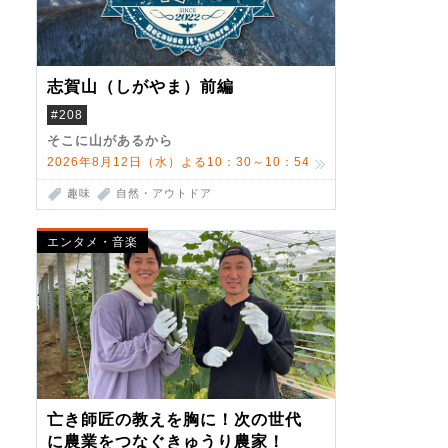
志賀山（しがやま）前編
#208
そこに山があるから
2026年8月12日（水）よる10：30～10：54
趣味
自然・アウトドア
エンタメ・音楽
亡き師匠の教えを胸に！次の世代
に農業をつなぐきゅうり農家！