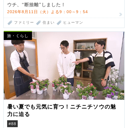
ウチ、“断捨離”しました！
2026年8月11日（火）よる9：00～9：54
ファミリー
住まい
ヒューマン
旅・くらし
暑い夏でも元気に育つ！ニチニチソウの魅
力に迫る
#88