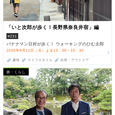
「いと次郎が歩く！長野県奈良井宿」編
#231
バナナマン日村が歩く！ ウォーキングのひむ太郎
2026年8月11日（火）よる10：00～10：30
趣味
ライフスタイル
自然・アウトドア
旅・くらし