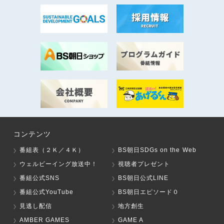
コンテンツ
番組表（２Ｋ／４Ｋ）
BS朝日SDGs on the Web
ウェルビーイング放送中！
視聴者プレゼント
番組公式SNS
BS朝日公式LINE
番組公式YouTube
BS朝日エピソード０
見逃し配信
地方創生
AMBER GAMES
GAME A