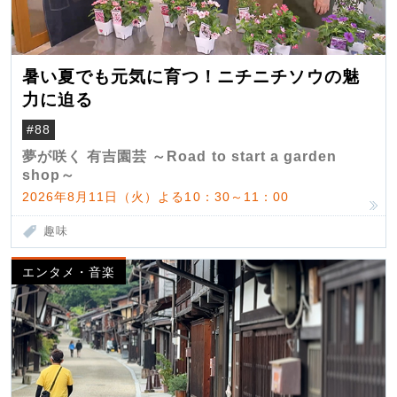
暑い夏でも元気に育つ！ニチニチソウの魅
力に迫る
#88
夢が咲く 有吉園芸 ～Road to start a garden
shop～
2026年8月11日（火）よる10：30～11：00
趣味
エンタメ・音楽