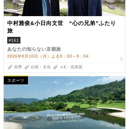
中村雅俊&小日向文世 “心の兄弟”ふたり
旅
#161
あなたの知らない京都旅
2026年8月10日（月）よる9：00～9：54
四季
伝統・文化
４K・高画質
スポーツ