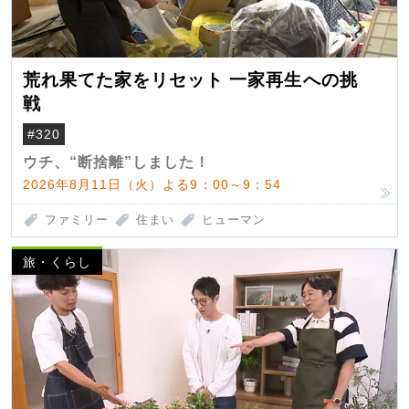
荒れ果てた家をリセット 一家再生への挑
戦
#320
ウチ、“断捨離”しました！
2026年8月11日（火）よる9：00～9：54
ファミリー
住まい
ヒューマン
旅・くらし