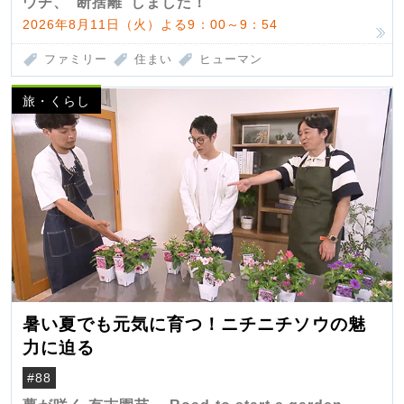
ウチ、“断捨離”しました！
2026年8月11日（火）よる9：00～9：54
ファミリー
住まい
ヒューマン
旅・くらし
暑い夏でも元気に育つ！ニチニチソウの魅
力に迫る
#88