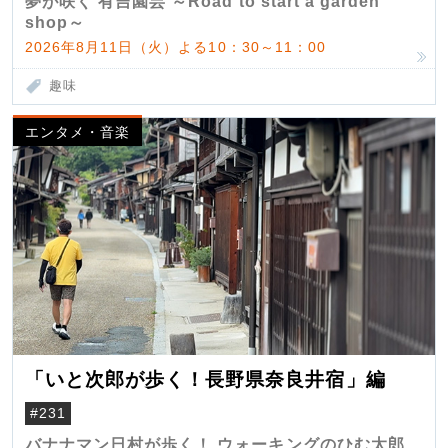
夢が咲く 有吉園芸 ～Road to start a garden
shop～
2026年8月11日（火）よる10：30～11：00
趣味
エンタメ・音楽
「いと次郎が歩く！長野県奈良井宿」編
#231
バナナマン日村が歩く！ ウォーキングのひむ太郎