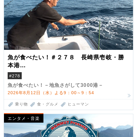
魚が食べたい！＃２７８ 長崎県壱岐・勝
本港
（クロマグロ）
#278
魚が食べたい！－地魚さがして3000港－
2026年8月12日（水）よる9：00～9：54
乗り物
食・グルメ
ヒューマン
エンタメ・音楽