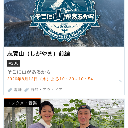
志賀山（しがやま）前編
#208
そこに山があるから
2026年8月12日（水）よる10：30～10：54
趣味
自然・アウトドア
エンタメ・音楽