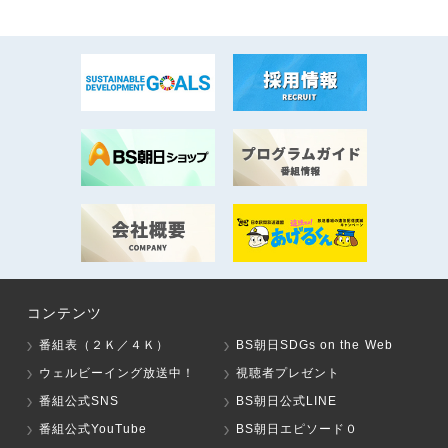
コンテンツ
番組表（２Ｋ／４Ｋ）
BS朝日SDGs on the Web
ウェルビーイング放送中！
視聴者プレゼント
番組公式SNS
BS朝日公式LINE
番組公式YouTube
BS朝日エピソード０