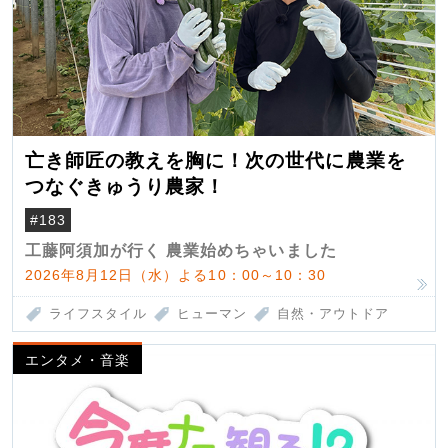
亡き師匠の教えを胸に！次の世代に農業を
つなぐきゅうり農家！
#183
工藤阿須加が行く 農業始めちゃいました
2026年8月12日（水）よる10：00～10：30
ライフスタイル
ヒューマン
自然・アウトドア
エンタメ・音楽