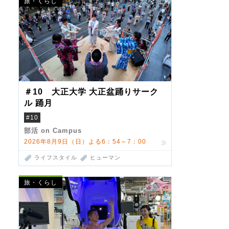
旅・くらし
＃10 大正大学 大正盆踊りサーク
ル 踊月
#10
部活 on Campus
2026年8月9日（日）よる6：54～7：00
ライフスタイル
ヒューマン
旅・くらし