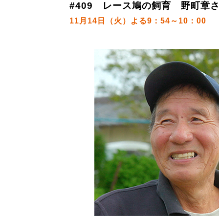
#409 レース鳩の飼育 野町章さ
11月14日（火）よる9：54～10：00