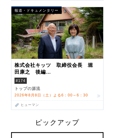
報道・ドキュメンタリー
株式会社キッツ 取締役会長 堀
田康之 後編
米国駐在でも浮かんだ八ヶ岳 山
#174
小屋を営んだ父母
トップの源流
2026年8月8日（土）よる6：00～6：30
ヒューマン
ピックアップ