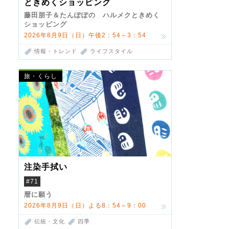
ときめくショッピング
藤田朋子＆たんぽぽの ハルメクときめく
ショッピング
2026年8月9日（日）午後2：54～3：54
情報・トレンド
ライフスタイル
旅・くらし
注染手拭い
#71
暦に願う
2026年8月9日（日）よる8：54～9：00
伝統・文化
四季