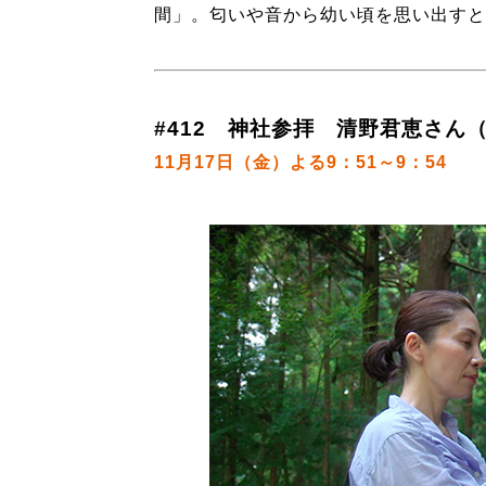
間」。匂いや音から幼い頃を思い出すと
#412 神社参拝 清野君恵さん（
11月17日（金）よる9：51～9：54