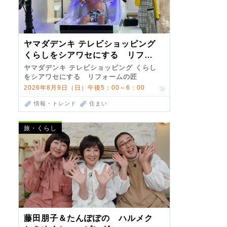
ヤマダデンキ テレビショッピング
くらしをシアワセにする リフォ
ームの匠 第7弾
ヤマダデンキ テレビショッピング くらし
をシアワセにする リフォームの匠
2026年8月9日（日）午後5：00～6：00
情報・トレンド
住まい
旅・くらし
藤田朋子＆たんぽぽの ハルメク