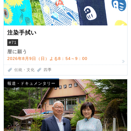
注染手拭い
#71
暦に願う
2026年8月9日（日）よる8：54～9：00
伝統・文化
四季
報道・ドキュメンタリー