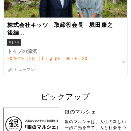
株式会社キッツ 取締役会長 堀田康之
後編
米国駐在でも浮かんだ八ヶ岳 山小屋を営
#174
んだ父母
トップの源流
2026年8月8日（土）よる6：00～6：30
ヒューマン
ピックアップ
銀のマルシェ
銀のマルシェは、人生の新しい
一歩に光を当て、人と社会をつ