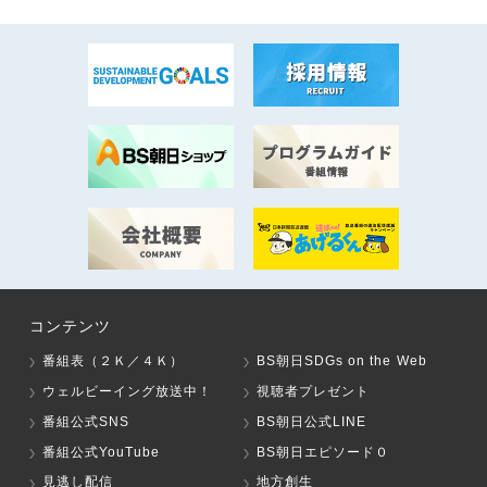
コンテンツ
番組表（２Ｋ／４Ｋ）
BS朝日SDGs on the Web
ウェルビーイング放送中！
視聴者プレゼント
番組公式SNS
BS朝日公式LINE
番組公式YouTube
BS朝日エピソード０
見逃し配信
地方創生