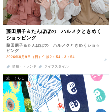
藤田朋子＆たんぽぽの ハルメクときめく
ショッピング
藤田朋子＆たんぽぽの ハルメクときめくショッ
ピング
2026年8月9日（日）午後2：54～3：54
情報・トレンド
ライフスタイル
旅・くらし