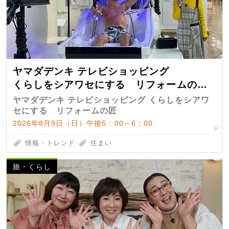
ヤマダデンキ テレビショッピング
くらしをシアワセにする リフォームの
匠 第7弾
ヤマダデンキ テレビショッピング くらしをシアワ
セにする リフォームの匠
2026年8月9日（日）午後5：00～6：00
情報・トレンド
住まい
旅・くらし