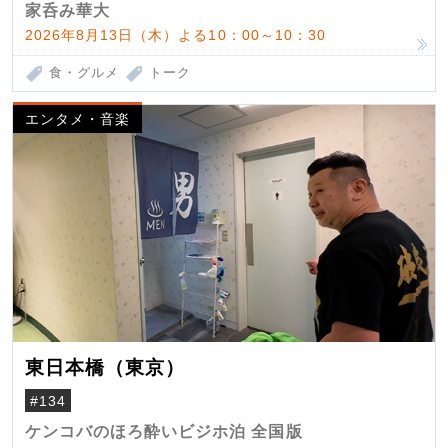
家呑み華大
2026年8月13日（木）よる10：00～10：30
食・グルメ
トーク
エンタメ・音楽
東日本橋（東京）
#134
ケンコバのほろ酔いビジホ泊 全国版