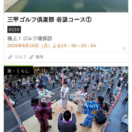
三甲ゴルフ倶楽部 谷汲コース①
#224
極上！ゴルフ場探訪
2026年8月10日（月）よる10：30～10：54
ゴルフ
趣味
旅・くらし