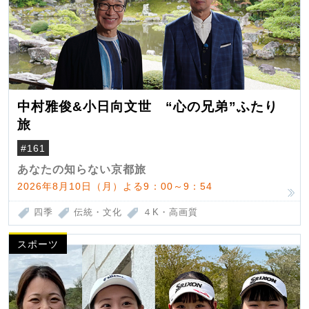
中村雅俊&小日向文世 “心の兄弟”ふたり
旅
#161
あなたの知らない京都旅
2026年8月10日（月）よる9：00～9：54
四季
伝統・文化
４K・高画質
スポーツ