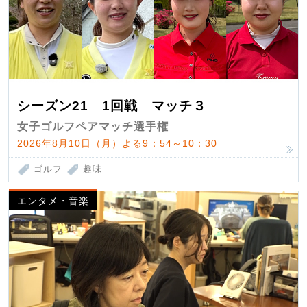
シーズン21 1回戦 マッチ３
女子ゴルフペアマッチ選手権
2026年8月10日（月）よる9：54～10：30
ゴルフ
趣味
エンタメ・音楽