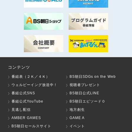
コンテンツ
番組表（２Ｋ／４Ｋ）
BS朝日SDGs on the Web
ウェルビーイング放送中！
視聴者プレゼント
番組公式SNS
BS朝日公式LINE
番組公式YouTube
BS朝日エピソード０
見逃し配信
地方創生
AMBER GAMES
GAME A
BS朝日セールスサイト
イベント