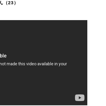
ん（23）