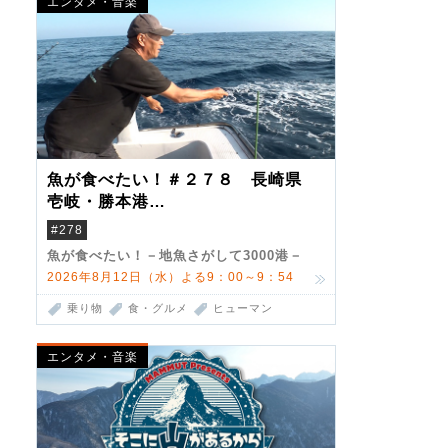
エンタメ・音楽
魚が食べたい！＃２７８ 長崎県
壱岐・勝本港
（クロマグロ）
#278
魚が食べたい！－地魚さがして3000港－
2026年8月12日（水）よる9：00～9：54
乗り物
食・グルメ
ヒューマン
エンタメ・音楽