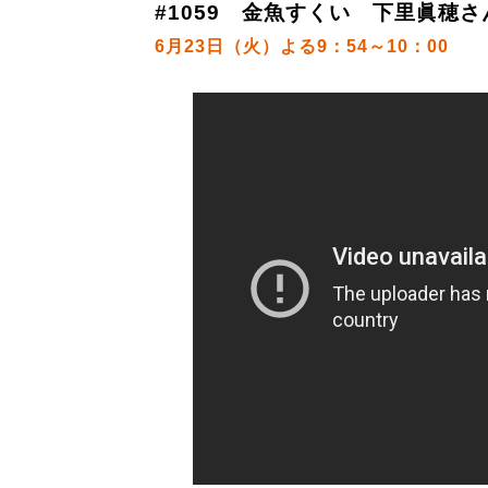
#1059 金魚すくい 下里眞穂さ
6月23日（火）よる9：54～10：00