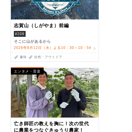
志賀山（しがやま）前編
#208
そこに山があるから
2026年8月12日（水）よる10：30～10：54
趣味
自然・アウトドア
エンタメ・音楽
亡き師匠の教えを胸に！次の世代
に農業をつなぐきゅうり農家！