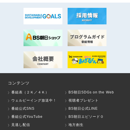
コンテンツ
番組表（２Ｋ／４Ｋ）
BS朝日SDGs on the Web
ウェルビーイング放送中！
視聴者プレゼント
番組公式SNS
BS朝日公式LINE
番組公式YouTube
BS朝日エピソード０
見逃し配信
地方創生