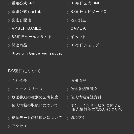
番組公式SNS
BS朝日公式LINE
番組公式YouTube
BS朝日エピソード０
見逃し配信
地方創生
AMBER GAMES
GAME A
BS朝日セールスサイト
イベント
関連商品
BS朝日ショップ
Program Guide For Buyers
BS朝日について
会社概要
採用情報
ニュースリリース
放送番組審議会
放送番組の種別の公表制度
個人情報保護方針
個人情報の取扱いについて
オンラインサービスにおける
個人情報等の取扱いについて
視聴データの取扱いについて
環境方針
アクセス