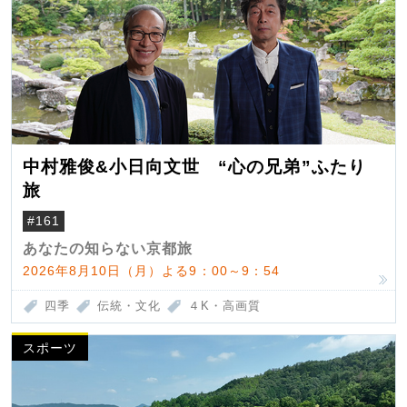
中村雅俊&小日向文世 “心の兄弟”ふたり
旅
#161
あなたの知らない京都旅
2026年8月10日（月）よる9：00～9：54
四季
伝統・文化
４K・高画質
スポーツ