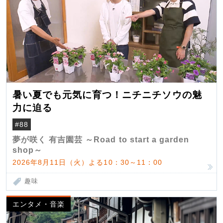
暑い夏でも元気に育つ！ニチニチソウの魅
力に迫る
#88
夢が咲く 有吉園芸 ～Road to start a garden
shop～
2026年8月11日（火）よる10：30～11：00
趣味
エンタメ・音楽