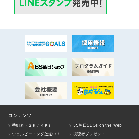
コンテンツ
番組表（２Ｋ／４Ｋ）
BS朝日SDGs on the Web
ウェルビーイング放送中！
視聴者プレゼント