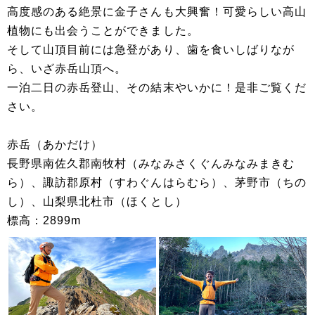
高度感のある絶景に金子さんも大興奮！可愛らしい高山
植物にも出会うことができました。
そして山頂目前には急登があり、歯を食いしばりなが
ら、いざ赤岳山頂へ。
一泊二日の赤岳登山、その結末やいかに！是非ご覧くだ
さい。
赤岳（あかだけ）
長野県南佐久郡南牧村（みなみさくぐんみなみまきむ
ら）、諏訪郡原村（すわぐんはらむら）、茅野市（ちの
し）、山梨県北杜市（ほくとし）
標高：2899m