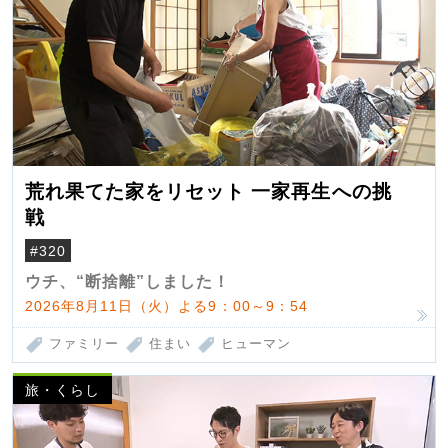
荒れ果てた家をリセット 一家再生への挑
戦
#320
ウチ、“断捨離”しました！
2026年8月11日（火）よる9：00～9：54
ファミリー
住まい
ヒューマン
旅・くらし