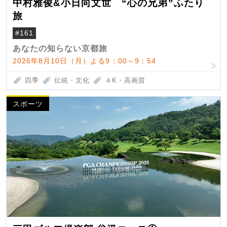
中村雅俊&小日向文世 “心の兄弟”ふたり
旅
#161
あなたの知らない京都旅
2026年8月10日（月）よる9：00～9：54
四季
伝統・文化
４K・高画質
スポーツ