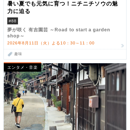
暑い夏でも元気に育つ！ニチニチソウの魅
力に迫る
#88
夢が咲く 有吉園芸 ～Road to start a garden
shop～
2026年8月11日（火）よる10：30～11：00
趣味
エンタメ・音楽