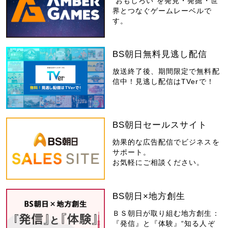
“おもしろい”を発見・発掘・世
界とつなぐゲームレーベルで
す。
BS朝日無料見逃し配信
放送終了後、期間限定で無料配
信中！見逃し配信はTVerで！
BS朝日セールスサイト
効果的な広告配信でビジネスを
サポート。
お気軽にご相談ください。
BS朝日×地方創生
ＢＳ朝日が取り組む地方創生：
『発信』と『体験』“知る人ぞ