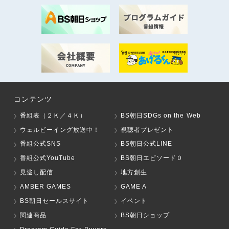
コンテンツ
番組表（２Ｋ／４Ｋ）
BS朝日SDGs on the Web
ウェルビーイング放送中！
視聴者プレゼント
番組公式SNS
BS朝日公式LINE
番組公式YouTube
BS朝日エピソード０
見逃し配信
地方創生
AMBER GAMES
GAME A
BS朝日セールスサイト
イベント
関連商品
BS朝日ショップ