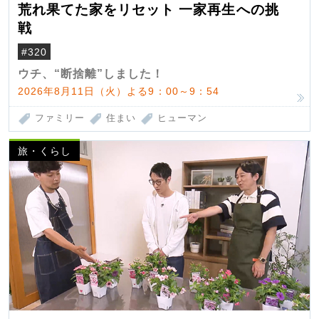
荒れ果てた家をリセット 一家再生への挑
戦
#320
ウチ、“断捨離”しました！
2026年8月11日（火）よる9：00～9：54
ファミリー
住まい
ヒューマン
旅・くらし