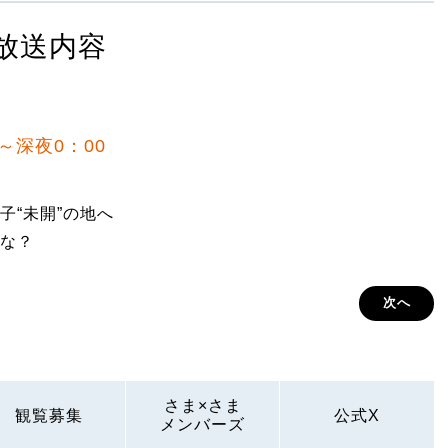
放送内容
0～深夜0：00
子“未開”の地へ
な？
次へ
さま×さま
観覧募集
公式X
メンバーズ