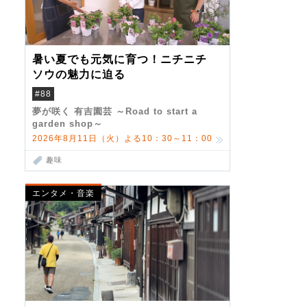
暑い夏でも元気に育つ！ニチニチ
ソウの魅力に迫る
#88
夢が咲く 有吉園芸 ～Road to start a
garden shop～
2026年8月11日（火）よる10：30～11：00
趣味
エンタメ・音楽