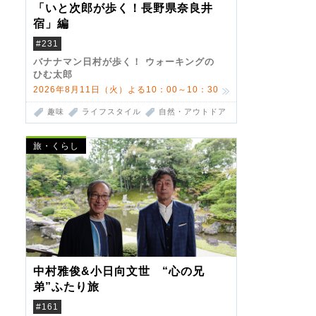
「いと次郎が歩く！長野県奈良井
宿」編
#231
バナナマン日村が歩く！ ウォーキングの
ひむ太郎
2026年8月11日（火）よる10：00～10：30
趣味
ライフスタイル
自然・アウトドア
旅・くらし
中村雅俊&小日向文世 “心の兄
弟”ふたり旅
#161