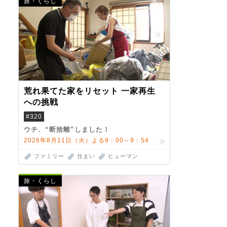
旅・くらし
荒れ果てた家をリセット 一家再生
への挑戦
#320
ウチ、“断捨離”しました！
2026年8月11日（火）よる9：00～9：54
ファミリー
住まい
ヒューマン
旅・くらし