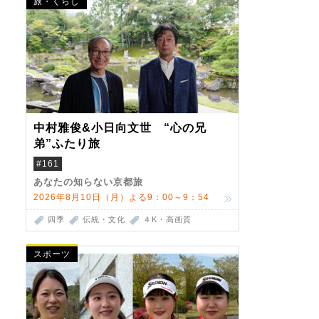
旅・くらし
中村雅俊&小日向文世 “心の兄
弟”ふたり旅
#161
あなたの知らない京都旅
2026年8月10日（月）よる9：00～9：54
四季
伝統・文化
４K・高画質
スポーツ