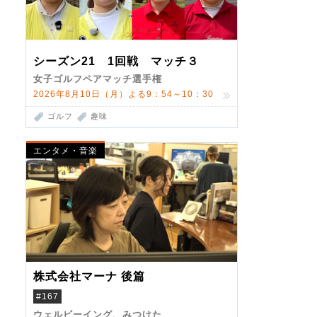
シーズン21 1回戦 マッチ３
女子ゴルフペアマッチ選手権
2026年8月10日（月）よる9：54～10：30
ゴルフ
趣味
エンタメ・音楽
株式会社マーナ 後篇
#167
ウェルビーイング、みつけた