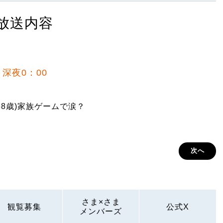
放送内容
～深夜0：00
58歳)家族ゲームで涙？
次へ
さま×さま
観覧募集
公式X
メンバーズ