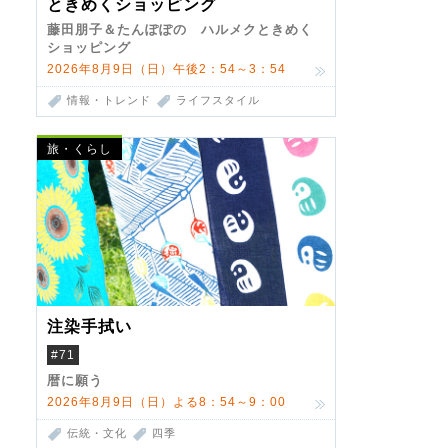
ときめくショッピング
藤田朋子＆たんぽぽの ハルメクときめく
ショッピング
2026年8月9日（日）午後2：54～3：54
情報・トレンド
ライフスタイル
旅・くらし
注染手拭い
#71
暦に願う
2026年8月9日（日）よる8：54～9：00
伝統・文化
四季