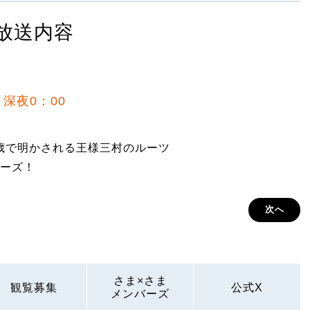
放送内容
～深夜0：00
9歳で明かされる王様三村のルーツ
ーズ！
次へ
さま×さま
観覧募集
公式X
メンバーズ