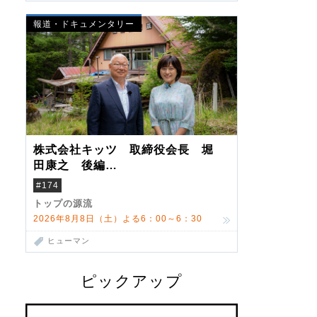
報道・ドキュメンタリー
株式会社キッツ 取締役会長 堀
田康之 後編
米国駐在でも浮かんだ八ヶ岳 山
#174
小屋を営んだ父母
トップの源流
2026年8月8日（土）よる6：00～6：30
ヒューマン
ピックアップ