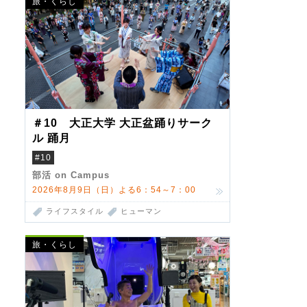
旅・くらし
＃10 大正大学 大正盆踊りサーク
ル 踊月
#10
部活 on Campus
2026年8月9日（日）よる6：54～7：00
ライフスタイル
ヒューマン
旅・くらし