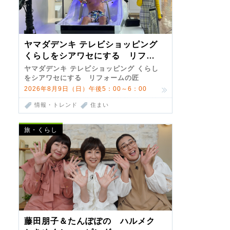
ヤマダデンキ テレビショッピング
くらしをシアワセにする リフォ
ームの匠 第7弾
ヤマダデンキ テレビショッピング くらし
をシアワセにする リフォームの匠
2026年8月9日（日）午後5：00～6：00
情報・トレンド
住まい
旅・くらし
藤田朋子＆たんぽぽの ハルメク