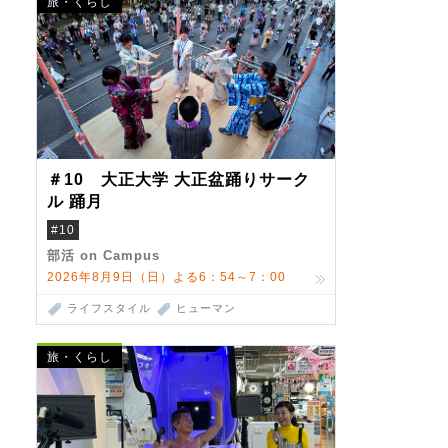
旅・くらし
＃10 大正大学 大正盆踊りサーク
ル 踊月
#10
部活 on Campus
2026年8月9日（日）よる6：54～7：00
ライフスタイル
ヒューマン
旅・くらし