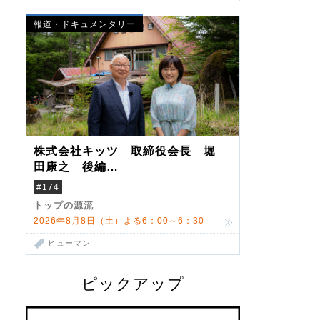
報道・ドキュメンタリー
株式会社キッツ 取締役会長 堀
田康之 後編
米国駐在でも浮かんだ八ヶ岳 山
#174
小屋を営んだ父母
トップの源流
2026年8月8日（土）よる6：00～6：30
ヒューマン
ピックアップ