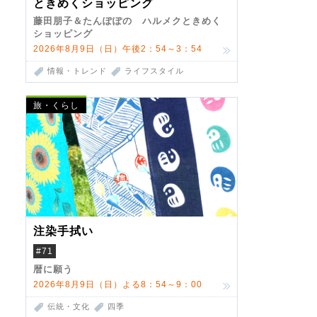
ときめくショッピング
藤田朋子＆たんぽぽの ハルメクときめく
ショッピング
2026年8月9日（日）午後2：54～3：54
情報・トレンド
ライフスタイル
旅・くらし
注染手拭い
#71
暦に願う
2026年8月9日（日）よる8：54～9：00
伝統・文化
四季