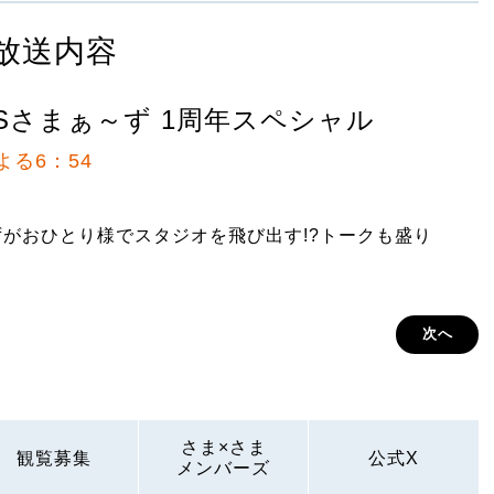
放送内容
Sさまぁ～ず 1周年スペシャル
よる6：54
ずがおひとり様でスタジオを飛び出す!?トークも盛り
次へ
さま×さま
観覧募集
公式X
メンバーズ