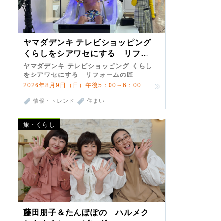
ヤマダデンキ テレビショッピング
くらしをシアワセにする リフォ
ームの匠 第7弾
ヤマダデンキ テレビショッピング くらし
をシアワセにする リフォームの匠
2026年8月9日（日）午後5：00～6：00
情報・トレンド
住まい
旅・くらし
藤田朋子＆たんぽぽの ハルメク