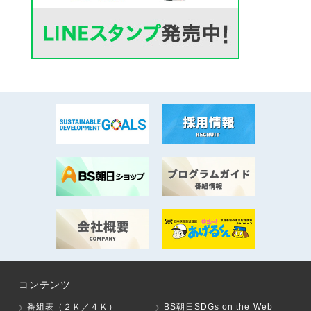
コンテンツ
番組表（２Ｋ／４Ｋ）
BS朝日SDGs on the Web