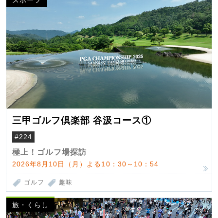
三甲ゴルフ倶楽部 谷汲コース①
#224
極上！ゴルフ場探訪
2026年8月10日（月）よる10：30～10：54
ゴルフ
趣味
旅・くらし