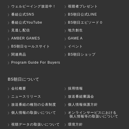
ウェルビーイング放送中！
視聴者プレゼント
番組公式SNS
BS朝日公式LINE
番組公式YouTube
BS朝日エピソード０
見逃し配信
地方創生
AMBER GAMES
GAME A
BS朝日セールスサイト
イベント
関連商品
BS朝日ショップ
Program Guide For Buyers
BS朝日について
会社概要
採用情報
ニュースリリース
放送番組審議会
放送番組の種別の公表制度
個人情報保護方針
個人情報の取扱いについて
オンラインサービスにおける
個人情報等の取扱いについて
視聴データの取扱いについて
環境方針