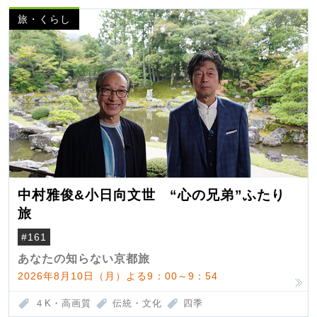
旅・くらし
中村雅俊&小日向文世 “心の兄弟”ふたり
旅
#161
あなたの知らない京都旅
2026年8月10日（月）よる9：00～9：54
４K・高画質
伝統・文化
四季