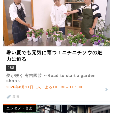
暑い夏でも元気に育つ！ニチニチソウの魅
力に迫る
#88
夢が咲く 有吉園芸 ～Road to start a garden
shop～
2026年8月11日（火）よる10：30～11：00
趣味
エンタメ・音楽