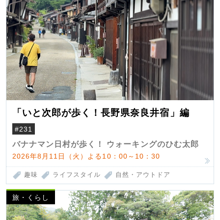
「いと次郎が歩く！長野県奈良井宿」編
#231
バナナマン日村が歩く！ ウォーキングのひむ太郎
2026年8月11日（火）よる10：00～10：30
趣味
ライフスタイル
自然・アウトドア
旅・くらし