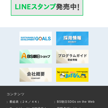
コンテンツ
番組表（２Ｋ／４Ｋ）
BS朝日SDGs on the Web