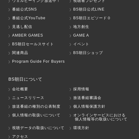
ウェルビーイング放送中！
視聴者プレゼント
番組公式SNS
BS朝日公式LINE
番組公式YouTube
BS朝日エピソード０
見逃し配信
地方創生
AMBER GAMES
GAME A
BS朝日セールスサイト
イベント
関連商品
BS朝日ショップ
Program Guide For Buyers
BS朝日について
会社概要
採用情報
ニュースリリース
放送番組審議会
放送番組の種別の公表制度
個人情報保護方針
個人情報の取扱いについて
オンラインサービスにおける
個人情報等の取扱いについて
視聴データの取扱いについて
環境方針
アクセス