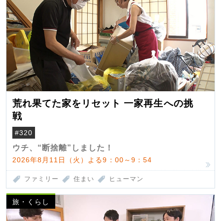
荒れ果てた家をリセット 一家再生への挑
戦
#320
ウチ、“断捨離”しました！
2026年8月11日（火）よる9：00～9：54
ファミリー
住まい
ヒューマン
旅・くらし