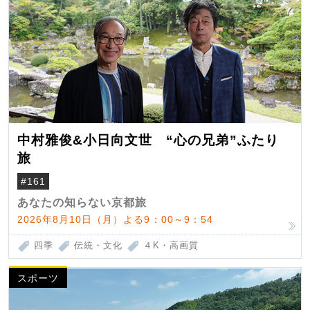
中村雅俊&小日向文世 “心の兄弟”ふたり
旅
#161
あなたの知らない京都旅
2026年8月10日（月）よる9：00～9：54
四季
伝統・文化
４K・高画質
スポーツ