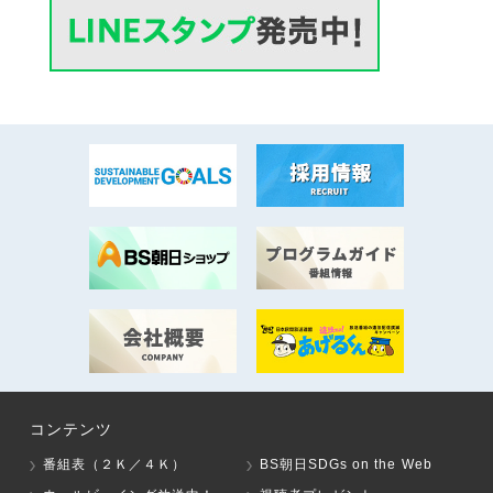
コンテンツ
番組表（２Ｋ／４Ｋ）
BS朝日SDGs on the Web