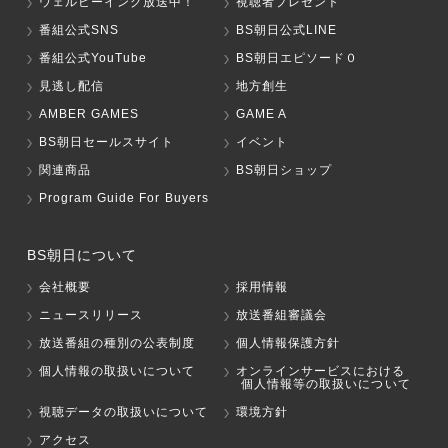
ウェルビーイング放送中！
視聴者プレゼント
番組公式SNS
BS朝日公式LINE
番組公式YouTube
BS朝日エピソード０
見逃し配信
地方創生
AMBER GAMES
GAME A
BS朝日セールスサイト
イベント
関連商品
BS朝日ショップ
Program Guide For Buyers
BS朝日について
会社概要
採用情報
ニュースリリース
放送番組審議会
放送番組の種別の公表制度
個人情報保護方針
個人情報の取扱いについて
オンラインサービスにおける
個人情報等の取扱いについて
視聴データの取扱いについて
環境方針
アクセス