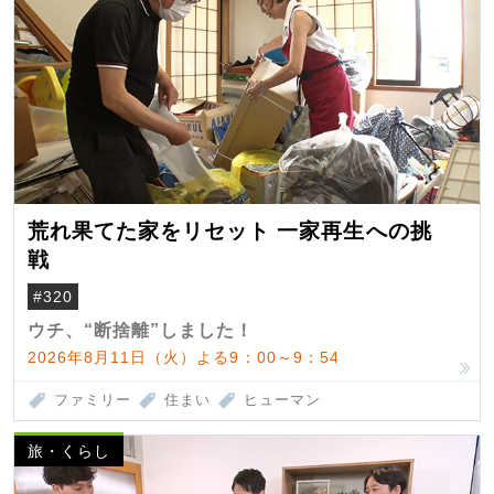
荒れ果てた家をリセット 一家再生への挑
戦
#320
ウチ、“断捨離”しました！
2026年8月11日（火）よる9：00～9：54
ファミリー
住まい
ヒューマン
旅・くらし