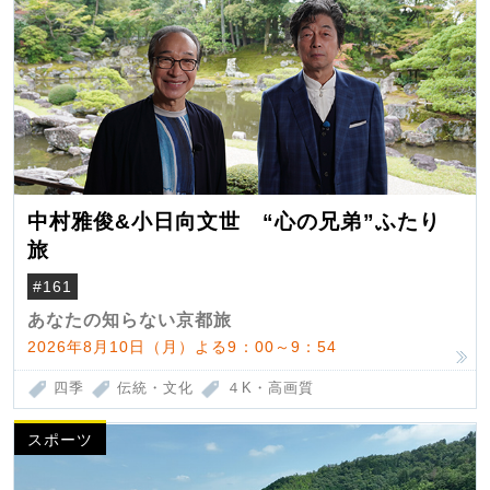
中村雅俊&小日向文世 “心の兄弟”ふたり
旅
#161
あなたの知らない京都旅
2026年8月10日（月）よる9：00～9：54
四季
伝統・文化
４K・高画質
スポーツ