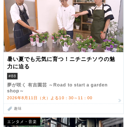
暑い夏でも元気に育つ！ニチニチソウの魅
力に迫る
#88
夢が咲く 有吉園芸 ～Road to start a garden
shop～
2026年8月11日（火）よる10：30～11：00
趣味
エンタメ・音楽