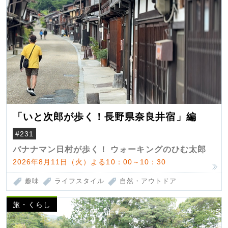
「いと次郎が歩く！長野県奈良井宿」編
#231
バナナマン日村が歩く！ ウォーキングのひむ太郎
2026年8月11日（火）よる10：00～10：30
趣味
ライフスタイル
自然・アウトドア
旅・くらし