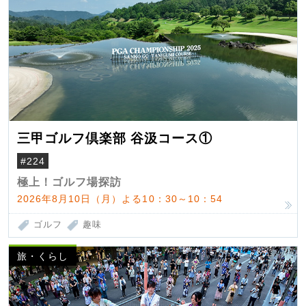
三甲ゴルフ倶楽部 谷汲コース①
#224
極上！ゴルフ場探訪
2026年8月10日（月）よる10：30～10：54
ゴルフ
趣味
旅・くらし