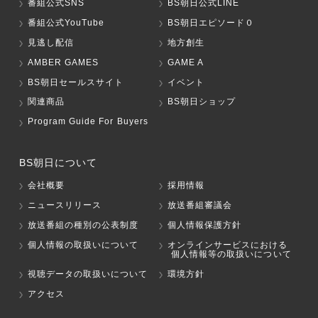
番組公式SNS
BS朝日公式LINE
番組公式YouTube
BS朝日エピソード０
見逃し配信
地方創生
AMBER GAMES
GAME A
BS朝日セールスサイト
イベント
関連商品
BS朝日ショップ
Program Guide For Buyers
BS朝日について
会社概要
採用情報
ニュースリリース
放送番組審議会
放送番組の種別の公表制度
個人情報保護方針
個人情報の取扱いについて
オンラインサービスにおける
個人情報等の取扱いについて
視聴データの取扱いについて
環境方針
アクセス