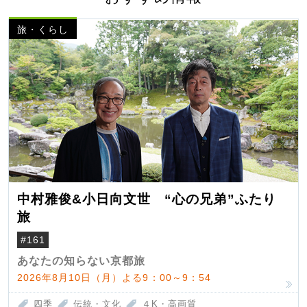
旅・くらし
中村雅俊&小日向文世 “心の兄弟”ふたり
旅
#161
あなたの知らない京都旅
2026年8月10日（月）よる9：00～9：54
四季
伝統・文化
４K・高画質