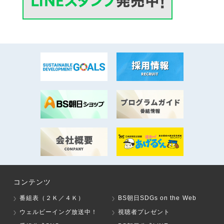
コンテンツ
番組表（２Ｋ／４Ｋ）
BS朝日SDGs on the Web
ウェルビーイング放送中！
視聴者プレゼント