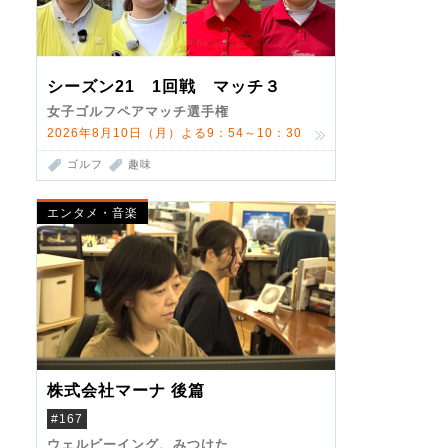
シーズン21 1回戦 マッチ３
女子ゴルフペアマッチ選手権
2026年8月10日（月）よる9：54～10：30
ゴルフ
趣味
エンタメ・音楽
株式会社マーナ 後篇
#167
ウェルビーイング、みつけた