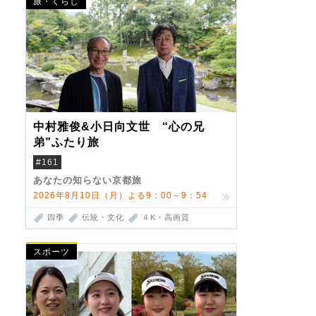
旅・くらし
中村雅俊&小日向文世 “心の兄
弟”ふたり旅
#161
あなたの知らない京都旅
2026年8月10日（月）よる9：00～9：54
四季
伝統・文化
４K・高画質
スポーツ