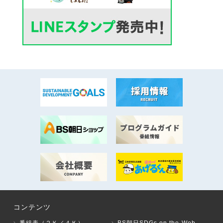
コンテンツ
番組表（２Ｋ／４Ｋ）
BS朝日SDGs on the Web