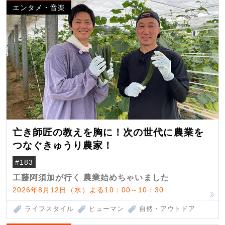
エンタメ・音楽
亡き師匠の教えを胸に！次の世代に農業を
つなぐきゅうり農家！
#183
工藤阿須加が行く 農業始めちゃいました
2026年8月12日（水）よる10：00～10：30
ライフスタイル
ヒューマン
自然・アウトドア