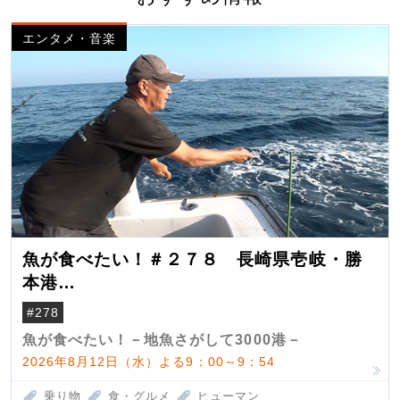
エンタメ・音楽
魚が食べたい！＃２７８ 長崎県壱岐・勝
本港
（クロマグロ）
#278
魚が食べたい！－地魚さがして3000港－
2026年8月12日（水）よる9：00～9：54
乗り物
食・グルメ
ヒューマン