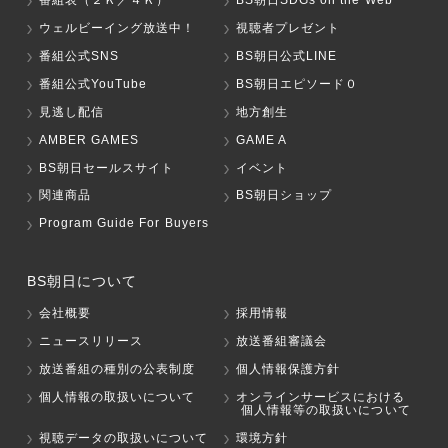
ウェルビーイング放送中！
視聴者プレゼント
番組公式SNS
BS朝日公式LINE
番組公式YouTube
BS朝日エピソード０
見逃し配信
地方創生
AMBER GAMES
GAME A
BS朝日セールスサイト
イベント
関連商品
BS朝日ショップ
Program Guide For Buyers
BS朝日について
会社概要
採用情報
ニュースリリース
放送番組審議会
放送番組の種別の公表制度
個人情報保護方針
個人情報の取扱いについて
オンラインサービスにおける
個人情報等の取扱いについて
視聴データの取扱いについて
環境方針