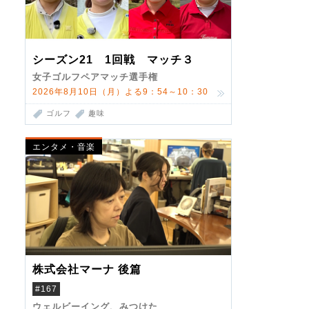
シーズン21 1回戦 マッチ３
女子ゴルフペアマッチ選手権
2026年8月10日（月）よる9：54～10：30
ゴルフ
趣味
エンタメ・音楽
株式会社マーナ 後篇
#167
ウェルビーイング、みつけた