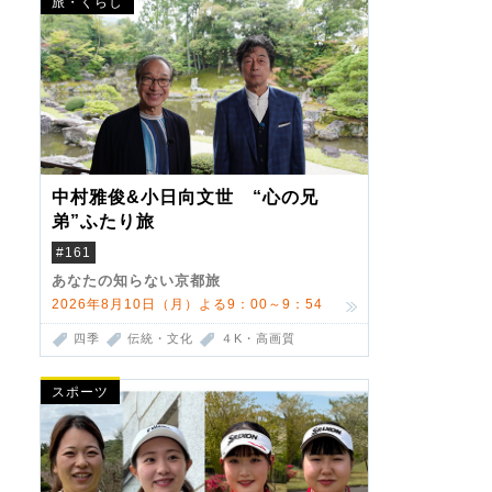
旅・くらし
中村雅俊&小日向文世 “心の兄
弟”ふたり旅
#161
あなたの知らない京都旅
2026年8月10日（月）よる9：00～9：54
四季
伝統・文化
４K・高画質
スポーツ