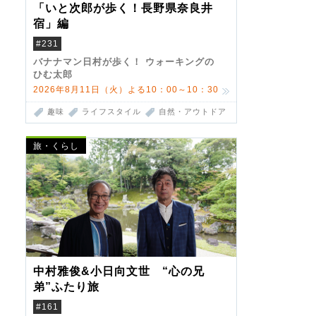
「いと次郎が歩く！長野県奈良井
宿」編
#231
バナナマン日村が歩く！ ウォーキングの
ひむ太郎
2026年8月11日（火）よる10：00～10：30
趣味
ライフスタイル
自然・アウトドア
旅・くらし
中村雅俊&小日向文世 “心の兄
弟”ふたり旅
#161