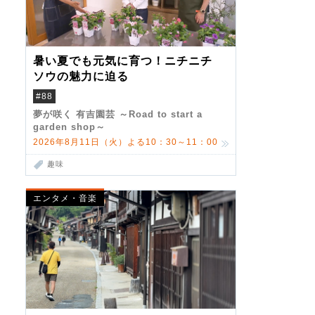
暑い夏でも元気に育つ！ニチニチ
ソウの魅力に迫る
#88
夢が咲く 有吉園芸 ～Road to start a
garden shop～
2026年8月11日（火）よる10：30～11：00
趣味
エンタメ・音楽