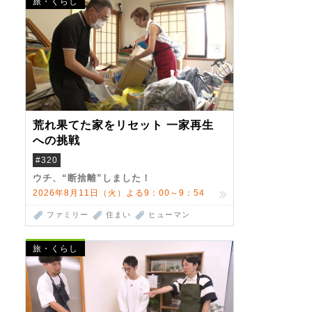
旅・くらし
荒れ果てた家をリセット 一家再生
への挑戦
#320
ウチ、“断捨離”しました！
2026年8月11日（火）よる9：00～9：54
ファミリー
住まい
ヒューマン
旅・くらし