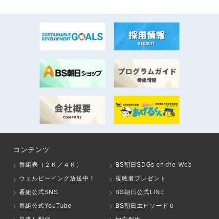
コンテンツ
番組表（２Ｋ／４Ｋ）
BS朝日SDGs on the Web
ウェルビーイング放送中！
視聴者プレゼント
番組公式SNS
BS朝日公式LINE
番組公式YouTube
BS朝日エピソード０