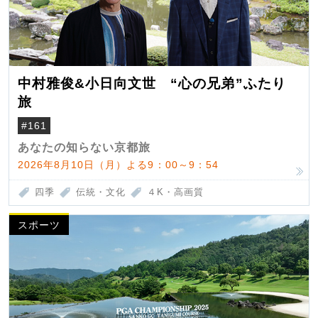
中村雅俊&小日向文世 “心の兄弟”ふたり
旅
#161
あなたの知らない京都旅
2026年8月10日（月）よる9：00～9：54
四季
伝統・文化
４K・高画質
スポーツ