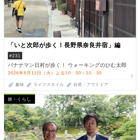
「いと次郎が歩く！長野県奈良井宿」編
#231
バナナマン日村が歩く！ ウォーキングのひむ太郎
2026年8月11日（火）よる10：00～10：30
趣味
ライフスタイル
自然・アウトドア
旅・くらし