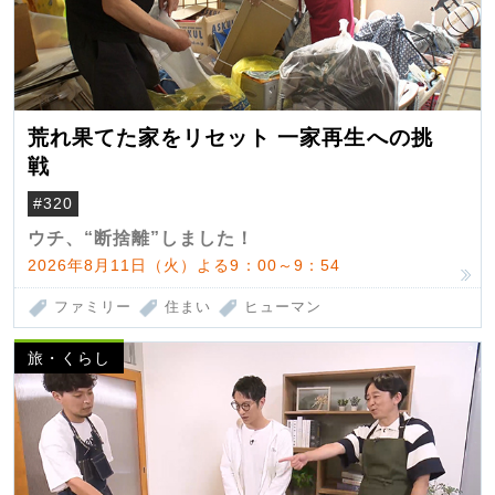
荒れ果てた家をリセット 一家再生への挑
戦
#320
ウチ、“断捨離”しました！
2026年8月11日（火）よる9：00～9：54
ファミリー
住まい
ヒューマン
旅・くらし