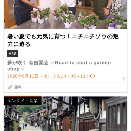
暑い夏でも元気に育つ！ニチニチソウの魅
力に迫る
#88
夢が咲く 有吉園芸 ～Road to start a garden
shop～
2026年8月11日（火）よる10：30～11：00
趣味
エンタメ・音楽