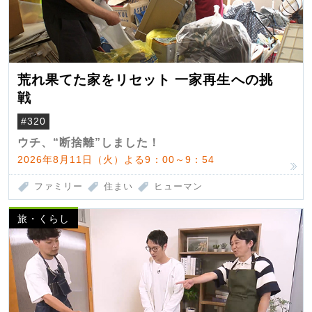
荒れ果てた家をリセット 一家再生への挑
戦
#320
ウチ、“断捨離”しました！
2026年8月11日（火）よる9：00～9：54
ファミリー
住まい
ヒューマン
旅・くらし