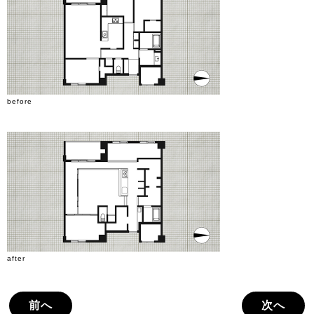
before
after
前へ
次へ