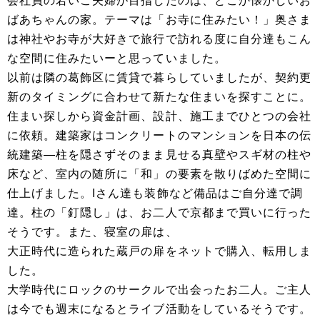
会社員の若いご夫婦が目指したのは、どこか懐かしいお
ばあちゃんの家。テーマは「お寺に住みたい！」奥さま
は神社やお寺が大好きで旅行で訪れる度に自分達もこん
な空間に住みたいーと思っていました。
以前は隣の葛飾区に賃貸で暮らしていましたが、契約更
新のタイミングに合わせて新たな住まいを探すことに。
住まい探しから資金計画、設計、施工までひとつの会社
に依頼。建築家はコンクリートのマンションを日本の伝
統建築―柱を隠さずそのまま見せる真壁やスギ材の柱や
床など、室内の随所に「和」の要素を散りばめた空間に
仕上げました。Iさん達も装飾など備品はご自分達で調
達。柱の「釘隠し」は、お二人で京都まで買いに行った
そうです。また、寝室の扉は、
大正時代に造られた蔵戸の扉をネットで購入、転用しま
した。
大学時代にロックのサークルで出会ったお二人。ご主人
は今でも週末になるとライブ活動をしているそうです。