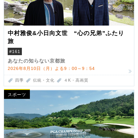
中村雅俊&小日向文世 “心の兄弟”ふたり
旅
#161
あなたの知らない京都旅
2026年8月10日（月）よる9：00～9：54
四季
伝統・文化
４K・高画質
スポーツ