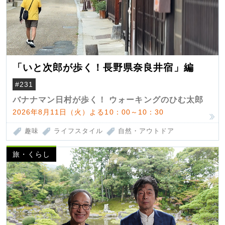
「いと次郎が歩く！長野県奈良井宿」編
#231
バナナマン日村が歩く！ ウォーキングのひむ太郎
2026年8月11日（火）よる10：00～10：30
趣味
ライフスタイル
自然・アウトドア
旅・くらし