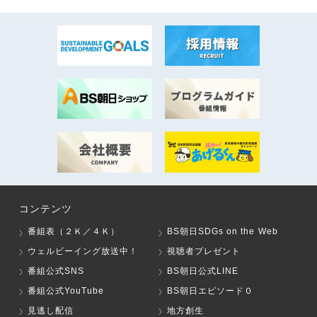
コンテンツ
番組表（２Ｋ／４Ｋ）
BS朝日SDGs on the Web
ウェルビーイング放送中！
視聴者プレゼント
番組公式SNS
BS朝日公式LINE
番組公式YouTube
BS朝日エピソード０
見逃し配信
地方創生