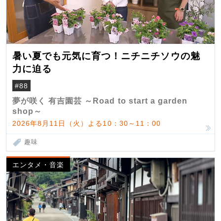
暑い夏でも元気に育つ！ニチニチソウの魅
力に迫る
#88
夢が咲く 有吉園芸 ～Road to start a garden
shop～
2026年8月11日（火）よる10：30～11：00
趣味
エンタメ・音楽