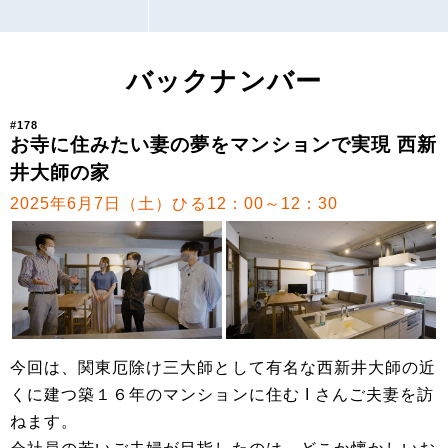
バックナンバー
#178
お寺に住みたい妻の夢をマンションで実現 西新
井大師の家
2025年6月7日（土）ひる12：00～12：30
今回は、関東厄除け三大師として有名な西新井大師の近
くに建つ築１６年のマンションに住む I さんご夫妻を訪
ねます。