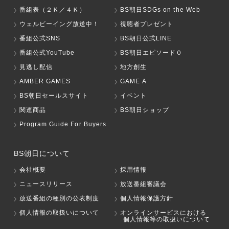
番組表（２Ｋ／４Ｋ）
BS朝日SDGs on the Web
ウェルビーイング放送中！
視聴者プレゼント
番組公式SNS
BS朝日公式LINE
番組公式YouTube
BS朝日エピソード０
見逃し配信
地方創生
AMBER GAMES
GAME A
BS朝日セールスサイト
イベント
関連商品
BS朝日ショップ
Program Guide For Buyers
BS朝日について
会社概要
採用情報
ニュースリリース
放送番組審議会
放送番組の種別の公表制度
個人情報保護方針
個人情報の取扱いについて
オンラインサービスにおける
個人情報等の取扱いについて