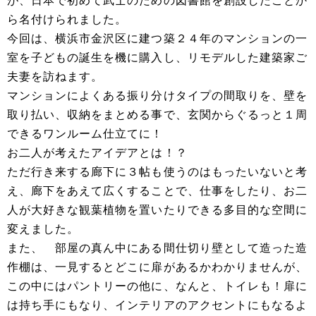
が、日本で初めて武士のための図書館を創設したことか
ら名付けられました。
今回は、横浜市金沢区に建つ築２４年のマンションの一
室を子どもの誕生を機に購入し、リモデルした建築家ご
夫妻を訪ねます。
マンションによくある振り分けタイプの間取りを、壁を
取り払い、収納をまとめる事で、玄関からぐるっと１周
できるワンルーム仕立てに！
お二人が考えたアイデアとは！？
ただ行き来する廊下に３帖も使うのはもったいないと考
え、廊下をあえて広くすることで、仕事をしたり、お二
人が大好きな観葉植物を置いたりできる多目的な空間に
変えました。
また、 部屋の真ん中にある間仕切り壁として造った造
作棚は、一見するとどこに扉があるかわかりませんが、
この中にはパントリーの他に、なんと、トイレも！扉に
は持ち手にもなり、インテリアのアクセントにもなるよ