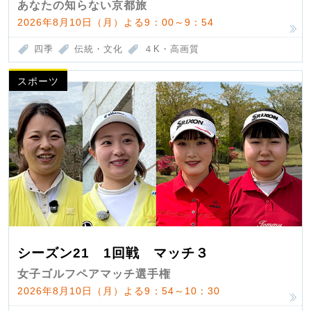
あなたの知らない京都旅
2026年8月10日（月）よる9：00～9：54
四季
伝統・文化
４K・高画質
スポーツ
シーズン21 1回戦 マッチ３
女子ゴルフペアマッチ選手権
2026年8月10日（月）よる9：54～10：30