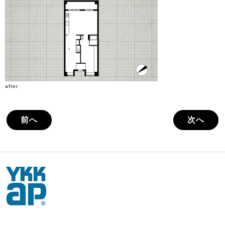
after
前へ
次へ