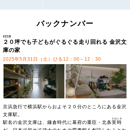
バックナンバー
#218
２０坪でも子どもがぐるぐる走り回れる 金沢文
庫の家
2025年5月31日（土）ひる12：00～12：30
京浜急行で横浜駅からおよそ２０分のところにある金沢
文庫駅。
さねとき
駅名の金沢文庫は、鎌倉時代に幕府の重臣・北条
実時