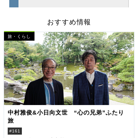
おすすめ情報
旅・くらし
中村雅俊&小日向文世 “心の兄弟”ふたり
旅
#161