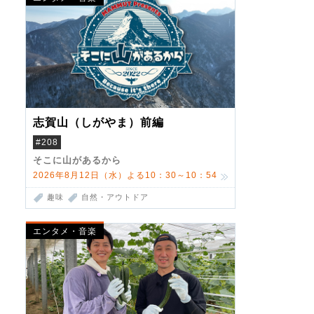
志賀山（しがやま）前編
#208
そこに山があるから
2026年8月12日（水）よる10：30～10：54
趣味
自然・アウトドア
エンタメ・音楽