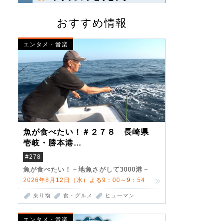
おすすめ情報
エンタメ・音楽
魚が食べたい！＃２７８ 長崎県
壱岐・勝本港
（クロマグロ）
#278
魚が食べたい！－地魚さがして3000港－
2026年8月12日（水）よる9：00～9：54
乗り物
食・グルメ
ヒューマン
エンタメ・音楽