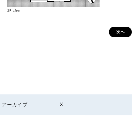
2F after
次へ
アーカイブ
X