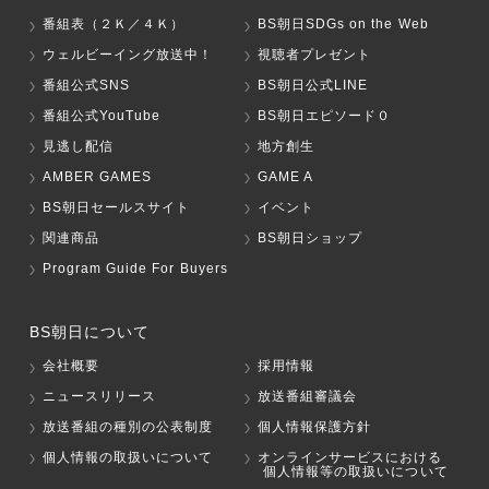
番組表（２Ｋ／４Ｋ）
BS朝日SDGs on the Web
ウェルビーイング放送中！
視聴者プレゼント
番組公式SNS
BS朝日公式LINE
番組公式YouTube
BS朝日エピソード０
見逃し配信
地方創生
AMBER GAMES
GAME A
BS朝日セールスサイト
イベント
関連商品
BS朝日ショップ
Program Guide For Buyers
BS朝日について
会社概要
採用情報
ニュースリリース
放送番組審議会
放送番組の種別の公表制度
個人情報保護方針
個人情報の取扱いについて
オンラインサービスにおける
個人情報等の取扱いについて