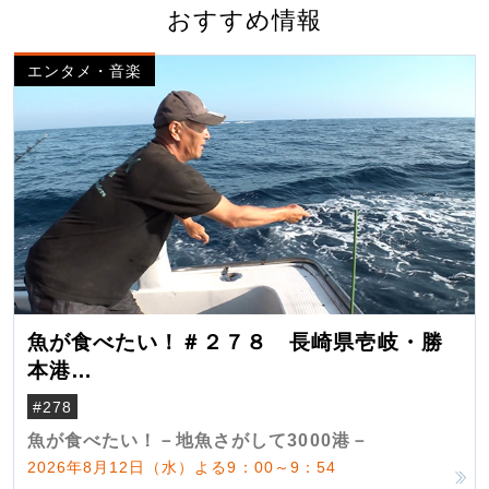
おすすめ情報
エンタメ・音楽
魚が食べたい！＃２７８ 長崎県壱岐・勝
本港
（クロマグロ）
#278
魚が食べたい！－地魚さがして3000港－
2026年8月12日（水）よる9：00～9：54