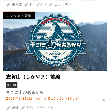
乗り物
食・グルメ
ヒューマン
エンタメ・音楽
志賀山（しがやま）前編
#208
そこに山があるから
2026年8月12日（水）よる10：30～10：54
趣味
自然・アウトドア