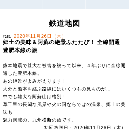
鉄道地図
2020年11月26日（木）
#251
郷土の美味＆阿蘇の絶景ふたたび！ 全線開通
豊肥本線の旅
熊本地震で甚大な被害を被って以来、４年ぶりに全線開
通した豊肥本線。
あの絶景がよみがえります！
大分と熊本を結ぶ路線にはいくつもの見ものが…
中でも雄大な阿蘇山は格別！
草千里の長閑な風景や火の国ならではの温泉、郷土の美
味も！
魅力満載の、九州横断の旅です。
初回放送日：2020年11月26日（木）