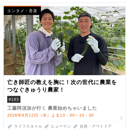
エンタメ・音楽
亡き師匠の教えを胸に！次の世代に農業を
つなぐきゅうり農家！
#183
工藤阿須加が行く 農業始めちゃいました
2026年8月12日（水）よる10：00～10：30
ライフスタイル
ヒューマン
自然・アウトドア