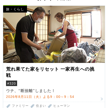
旅・くらし
荒れ果てた家をリセット 一家再生への挑
戦
#320
ウチ、“断捨離”しました！
2026年8月11日（火）よる9：00～9：54
ファミリー
住まい
ヒューマン