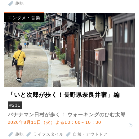
趣味
エンタメ・音楽
「いと次郎が歩く！長野県奈良井宿」編
#231
バナナマン日村が歩く！ ウォーキングのひむ太郎
2026年8月11日（火）よる10：00～10：30
趣味
ライフスタイル
自然・アウトドア