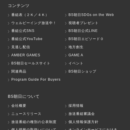
コンテンツ
番組表（２Ｋ／４Ｋ）
BS朝日SDGs on the Web
ウェルビーイング放送中！
視聴者プレゼント
番組公式SNS
BS朝日公式LINE
番組公式YouTube
BS朝日エピソード０
見逃し配信
地方創生
AMBER GAMES
GAME A
BS朝日セールスサイト
イベント
関連商品
BS朝日ショップ
Program Guide For Buyers
BS朝日について
会社概要
採用情報
ニュースリリース
放送番組審議会
放送番組の種別の公表制度
個人情報保護方針
個人情報の取扱いについて
オンラインサービスにおける