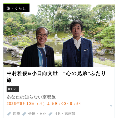
旅・くらし
中村雅俊&小日向文世 “心の兄弟”ふたり
旅
#161
あなたの知らない京都旅
2026年8月10日（月）よる9：00～9：54
四季
伝統・文化
４K・高画質