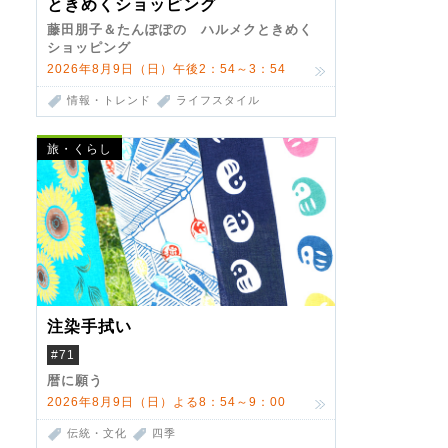
ときめくショッピング
藤田朋子＆たんぽぽの ハルメクときめく
ショッピング
2026年8月9日（日）午後2：54～3：54
情報・トレンド
ライフスタイル
旅・くらし
注染手拭い
#71
暦に願う
2026年8月9日（日）よる8：54～9：00
伝統・文化
四季