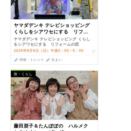
ヤマダデンキ テレビショッピング
くらしをシアワセにする リフォ
ームの匠 第7弾
ヤマダデンキ テレビショッピング くらし
をシアワセにする リフォームの匠
2026年8月9日（日）午後5：00～6：00
情報・トレンド
住まい
旅・くらし
藤田朋子＆たんぽぽの ハルメク