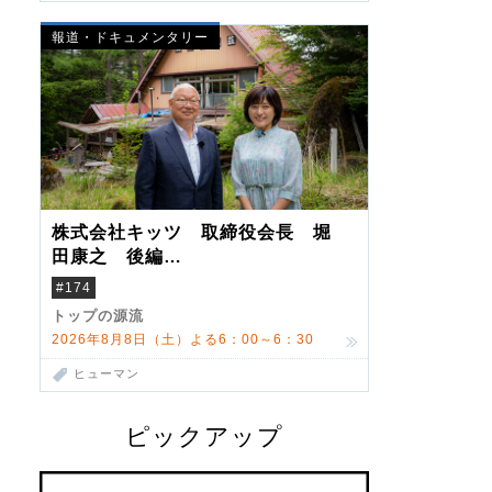
報道・ドキュメンタリー
株式会社キッツ 取締役会長 堀
田康之 後編
米国駐在でも浮かんだ八ヶ岳 山
#174
小屋を営んだ父母
トップの源流
2026年8月8日（土）よる6：00～6：30
ヒューマン
ピックアップ