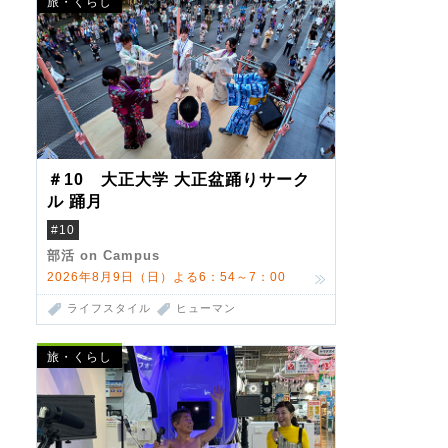
旅・くらし
＃10 大正大学 大正盆踊りサーク
ル 踊月
#10
部活 on Campus
2026年8月9日（日）よる6：54～7：00
ライフスタイル
ヒューマン
旅・くらし