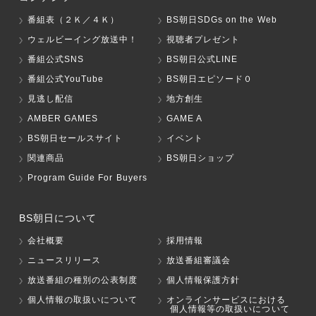
番組表（２Ｋ／４Ｋ）
BS朝日SDGs on the Web
ウェルビーイング放送中！
視聴者プレゼント
番組公式SNS
BS朝日公式LINE
番組公式YouTube
BS朝日エピソード０
見逃し配信
地方創生
AMBER GAMES
GAME A
BS朝日セールスサイト
イベント
関連商品
BS朝日ショップ
Program Guide For Buyers
BS朝日について
会社概要
採用情報
ニュースリリース
放送番組審議会
放送番組の種別の公表制度
個人情報保護方針
個人情報の取扱いについて
オンラインサービスにおける
個人情報等の取扱いについて