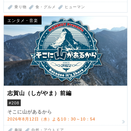
乗り物
食・グルメ
ヒューマン
エンタメ・音楽
志賀山（しがやま）前編
#208
そこに山があるから
2026年8月12日（水）よる10：30～10：54
趣味
自然・アウトドア