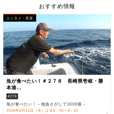
おすすめ情報
エンタメ・音楽
魚が食べたい！＃２７８ 長崎県壱岐・勝
本港
（クロマグロ）
#278
魚が食べたい！－地魚さがして3000港－
2026年8月12日（水）よる9：00～9：54