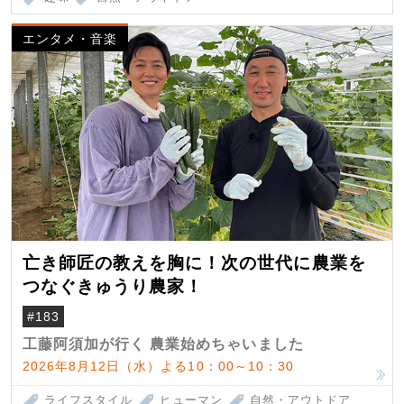
エンタメ・音楽
亡き師匠の教えを胸に！次の世代に農業を
つなぐきゅうり農家！
#183
工藤阿須加が行く 農業始めちゃいました
2026年8月12日（水）よる10：00～10：30
ライフスタイル
ヒューマン
自然・アウトドア